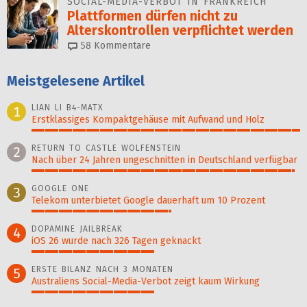
SOCIAL-MEDIA-VERBOT IN FRANKREICH
Plattformen dürfen nicht zu
Alterskontrollen ver­pflich­tet werden
58
Kommentare
Meistgelesene Artikel
LIAN LI B4-MATX
1
Erstklassiges Kompaktgehäuse mit Aufwand und Holz
100%
RETURN TO CASTLE WOLFENSTEIN
2
Nach über 24 Jahren ungeschnitten in Deutschland verfügbar
98%
GOOGLE ONE
3
Telekom unterbietet Google dauerhaft um 10 Prozent
52%
DOPAMINE JAILBREAK
4
iOS 26 wurde nach 326 Tagen geknackt
46%
ERSTE BILANZ NACH 3 MONATEN
5
Australiens Social-Media-Verbot zeigt kaum Wirkung
46%