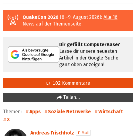
QuakeCon 2026
(6.–9. August 2026):
Alle 16
News auf der Themenseite
!
Dir gefällt ComputerBase?
Lasse dir unsere neuesten
Artikel in der Google-Suche
ganz oben anzeigen!
102 Kommentare
Teilen…
Themen:
Apps
Soziale Netzwerke
Wirtschaft
X
Andreas Frischholz
E-Mail