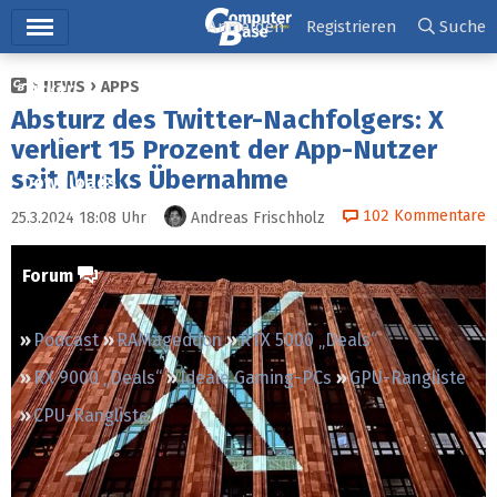
Hauptmenü
Anmelden
Registrieren
Suche
NEWS
APPS
Ticker
Absturz des Twitter-Nachfolgers: X
Tests
verliert 15 Prozent der App-Nutzer
seit Musks Übernahme
Downloads
102
Kommentare
25.3.2024 18:08
Uhr
Andreas Frischholz
Preisvergleich
Forum
Podcast
RAMageddon
RTX 5000 „Deals“
RX 9000 „Deals“
Ideale Gaming-PCs
GPU-Rangliste
CPU-Rangliste