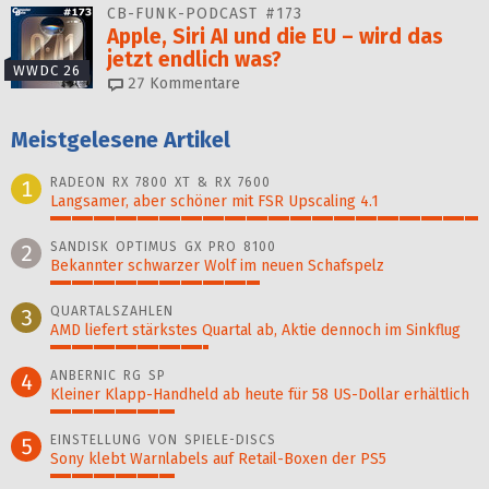
CB-FUNK-PODCAST #173
Apple, Siri AI und die EU – wird das
jetzt endlich was?
WWDC 26
27
Kommentare
Meistgelesene Artikel
RADEON RX 7800 XT & RX 7600
1
Langsamer, aber schöner mit FSR Upscaling 4.1
100%
SANDISK OPTIMUS GX PRO 8100
2
Bekannter schwarzer Wolf im neuen Schafspelz
49%
QUARTALSZAHLEN
3
AMD liefert stärkstes Quartal ab, Aktie dennoch im Sinkflug
37%
ANBERNIC RG SP
4
Kleiner Klapp-Hand­held ab heute für 58 US-Dollar er­hält­lich
29%
EINSTELLUNG VON SPIELE-DISCS
5
Sony klebt Warnlabels auf Retail-Boxen der PS5
29%