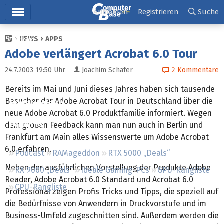
Hauptmenü
Anmelden
Registrieren
Suche
NEWS
APPS
Ticker
Adobe verlängert Acrobat 6.0 Tour
Tests
24.7.2003 19:50
Uhr
Joachim Schäfer
2
Kommentare
Downloads
Bereits im Mai und Juni dieses Jahres haben sich tausende
Besucher der Adobe Acrobat Tour in Deutschland über die
Preisvergleich
neue Adobe Acrobat 6.0 Produktfamilie informiert. Wegen
Forum
dem großen Feedback kann man nun auch in Berlin und
Frankfurt am Main alles Wissenswerte um Adobe Acrobat
6.0 erfahren.
Podcast
RAMageddon
RTX 5000 „Deals“
Neben der ausführlichen Vorstellung der Produkte Adobe
RX 9000 „Deals“
Ideale Gaming-PCs
GPU-Rangliste
Reader, Adobe Acrobat 6.0 Standard und Acrobat 6.0
CPU-Rangliste
Professional zeigen Profis Tricks und Tipps, die speziell auf
die Bedürfnisse von Anwendern in Druckvorstufe und im
Business-Umfeld zugeschnitten sind. Außerdem werden die