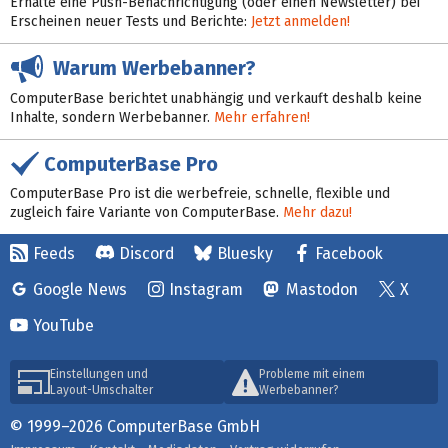
Erhalte eine Push-Benachrichtigung (oder einen Newsletter) bei
Erscheinen neuer Tests und Berichte:
Jetzt anmelden!
Warum Werbebanner?
ComputerBase berichtet unabhängig und verkauft deshalb keine
Inhalte, sondern Werbebanner.
Mehr erfahren!
ComputerBase Pro
ComputerBase Pro ist die werbefreie, schnelle, flexible und
zugleich faire Variante von ComputerBase.
Mehr dazu!
Feeds
Discord
Bluesky
Facebook
Google News
Instagram
Mastodon
X
YouTube
Einstellungen und
Probleme mit einem
Layout-Umschalter
Werbebanner?
© 1999–2026 ComputerBase GmbH