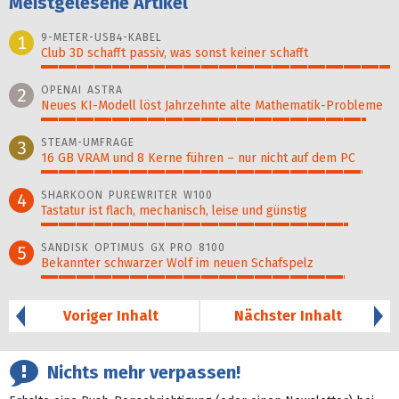
Meistgelesene Artikel
9-METER-USB4-KABEL
1
Club 3D schafft passiv, was sonst keiner schafft
100%
OPENAI ASTRA
2
Neues KI-Modell löst Jahr­zehn­te alte Ma­thematik-Pro­ble­me
93%
STEAM-UMFRAGE
3
16 GB VRAM und 8 Kerne führen – nur nicht auf dem PC
92%
SHARKOON PUREWRITER W100
4
Tastatur ist flach, mechanisch, leise und günstig
88%
SANDISK OPTIMUS GX PRO 8100
5
Bekannter schwarzer Wolf im neuen Schafspelz
87%
Voriger Inhalt
Nächster Inhalt
Nichts mehr verpassen!