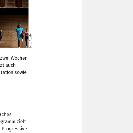
Bild: Apple
h zwei Wochen
tzt auch
itation sowie
faches
ogramm zielt
: Progressive