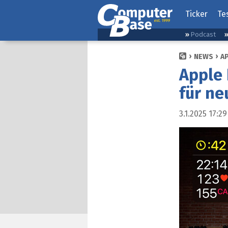
Ticker
Te
Podcast
NEWS
A
Apple 
für ne
3.1.2025 17:29