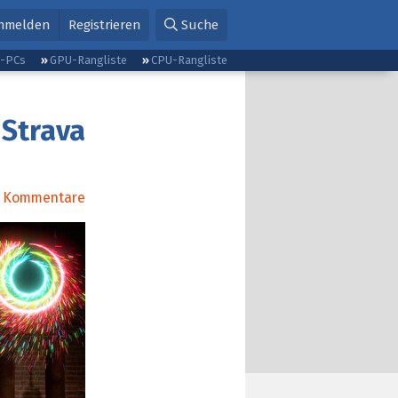
nmelden
Registrieren
Suche
g-PCs
GPU-Rangliste
CPU-Rangliste
 Strava
Kommentare