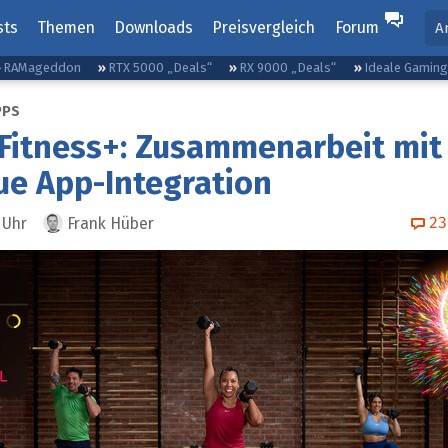
sts
Themen
Downloads
Preisvergleich
Forum
A
RAMageddon
RTX 5000 „Deals“
RX 9000 „Deals“
Ideale Gamin
PPS
Fitness+: Zusammenarbeit mit
ue App-Integration
23
Uhr
Frank Hüber