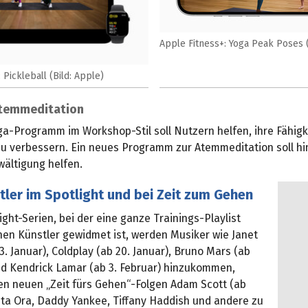
Apple Fitness+: Yoga Peak Poses (
 Pickleball (Bild: Apple)
temmeditation
ga-Programm im Workshop-Stil soll Nutzern helfen, ihre Fähigk
u verbessern. Ein neues Programm zur Atemmeditation soll hi
wältigung helfen.
ler im Spotlight und bei Zeit zum Gehen
ight-Serien, bei der eine ganze Trainings-Playlist
nen Künstler gewidmet ist, werden Musiker wie Janet
3. Januar), Coldplay (ab 20. Januar), Bruno Mars (ab
und Kendrick Lamar (ab 3. Februar) hinzukommen,
en neuen „Zeit fürs Gehen“-Folgen Adam Scott (ab
Rita Ora, Daddy Yankee, Tiffany Haddish und andere zu