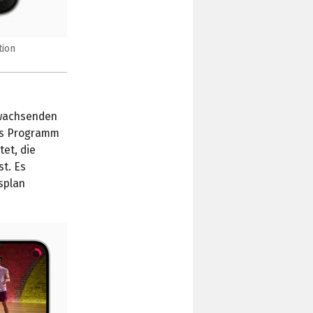
tion
 wachsenden
Das Programm
tet, die
st. Es
splan