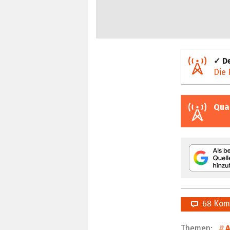
✓ De
Die 
Qua
68 Kom
Themen:
A