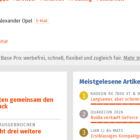
Alexander Opel
E-Mail
ft
se Pro: werbefrei, schnell, flexibel und zugleich fair.
Mehr In
Meistgelesene Artike
RADEON RX 7800 XT & R
1
ten gemein­sam den
Langsamer, aber schöner
ack
100%
QUAKECON 2026
2
Nvidia verkauft GeForce
 AUSGEBROCHEN
51%
ht drei weitere
LIAN LI B4-MATX
3
Erstklassiges Kompaktg