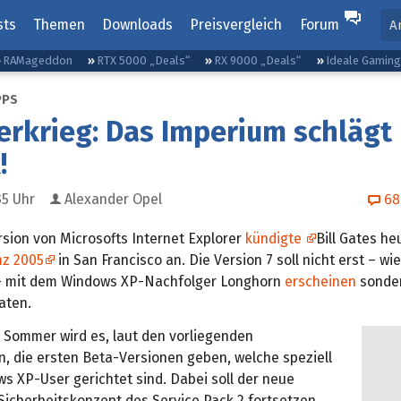
sts
Themen
Downloads
Preisvergleich
Forum
A
RAMageddon
RTX 5000 „Deals“
RX 9000 „Deals“
Ideale Gamin
PPS
rkrieg: Das Imperium schlägt
!
35
Uhr
Alexander Opel
68
rsion von Microsofts Internet Explorer
kündigte
Bill Gates he
nz 2005
in San Francisco an. Die Version 7 soll nicht erst – wie
– mit dem Windows XP-Nachfolger Longhorn
erscheinen
sonder
aten.
 Sommer wird es, laut den vorliegenden
n, die ersten Beta-Versionen geben, welche speziell
s XP-User gerichtet sind. Dabei soll der neue
Sicherheitskonzept des Service Pack 2 fortsetzen.