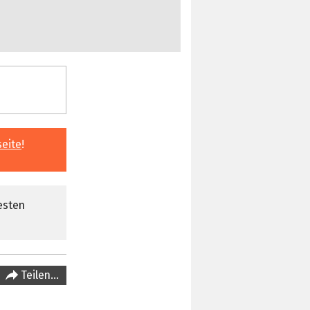
seite
!
esten
Teilen…