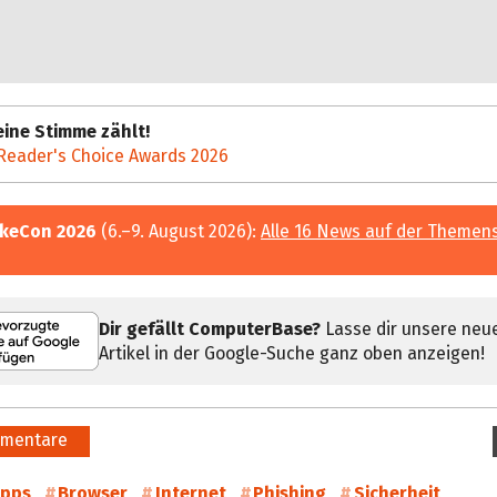
ine Stimme zählt!
Reader's Choice Awards 2026
keCon 2026
(6.–9. August 2026):
Alle 16 News auf der Themen
Dir gefällt ComputerBase?
Lasse dir unsere neu
Artikel in der Google-Suche ganz oben anzeigen!
mentare
pps
Browser
Internet
Phishing
Sicherheit