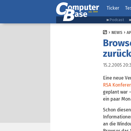
Ticker
Te
Podcast
NEWS
A
Browse
zurück
15.2.2005 20:
Eine neue Ve
RSA Konfere
geplant war 
ein paar Mon
Schon diesen
Informatione
an die Window
Browser das 