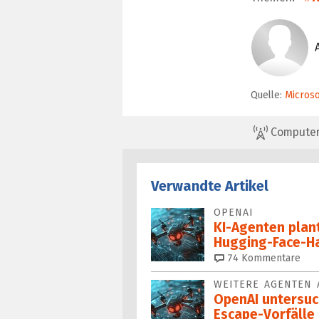
Quelle:
Microso
ComputerBa
Verwandte Artikel
OPENAI
KI-Agenten plan
Hugging-Face-H
74
Kommentare
WEITERE AGENTEN
OpenAI untersuc
Escape-Vorfälle