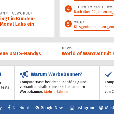
45%
RETURN TO CASTLE WOL
4
Nach über 24 Jahren ung
EKANNT GEWORDEN
39%
ingt in Kun­den-
OPENAI
5
Modal Labs ein
KI-Agenten planten gem
36%
NEWS
 neue UMTS-Handys
World of Warcraft mit
Warum Werbebanner?
!
ComputerBase berichtet unabhängig und
Compu
er
verkauft deshalb keine Inhalte, sondern
schne
 Tests
Werbebanner.
Mehr erfahren!
von 
y
Facebook
Google News
Instagram
Mas