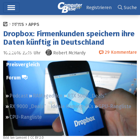
Hauptmenü
Anmelden
Registrieren
Suche
NEWS
APPS
Ticker
Dropbox: Firmenkunden speichern ihre
Tests
Daten künftig in Deutschland
Downloads
29
Kommentare
10.2.2016 23:19
Uhr
Robert McHardy
Preisvergleich
Forum
Podcast
RAMageddon
RTX 5000 „Deals“
RX 9000 „Deals“
Ideale Gaming-PCs
GPU-Rangliste
CPU-Rangliste
Bild:
Ian Lamont
|
CC BY 2.0