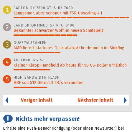
RADEON RX 7800 XT & RX 7600
1
Langsamer, aber schöner mit FSR Upscaling 4.1
100%
SANDISK OPTIMUS GX PRO 8100
2
Bekannter schwarzer Wolf im neuen Schafspelz
55%
QUARTALSZAHLEN
3
AMD liefert stärkstes Quartal ab, Aktie dennoch im Sinkflug
41%
ANBERNIC RG SP
4
Kleiner Klapp-Hand­held ab heute für 58 US-Dollar er­hält­lich
32%
HIGH BANDWIDTH FLASH
5
HBF soll 512 GB mit 3 TB/s verbinden
29%
Voriger Inhalt
Nächster Inhalt
Nichts mehr verpassen!
Erhalte eine Push-Benachrichtigung (oder einen Newsletter) bei