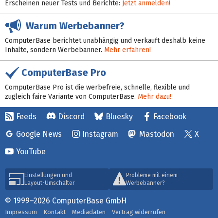
Erscheinen neuer Tests und Berichte:
Jetzt anmelden!
Warum Werbebanner?
ComputerBase berichtet unabhängig und verkauft deshalb keine
Inhalte, sondern Werbebanner.
Mehr erfahren!
ComputerBase Pro
ComputerBase Pro ist die werbefreie, schnelle, flexible und
zugleich faire Variante von ComputerBase.
Mehr dazu!
Feeds
Discord
Bluesky
Facebook
Google News
Instagram
Mastodon
X
YouTube
Einstellungen und
Probleme mit einem
Layout-Umschalter
Werbebanner?
© 1999–2026 ComputerBase GmbH
Impressum
Kontakt
Mediadaten
Vertrag widerrufen