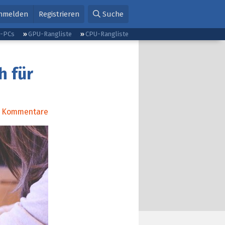
nmelden
Registrieren
Suche
g-PCs
GPU-Rangliste
CPU-Rangliste
h für
Kommentare