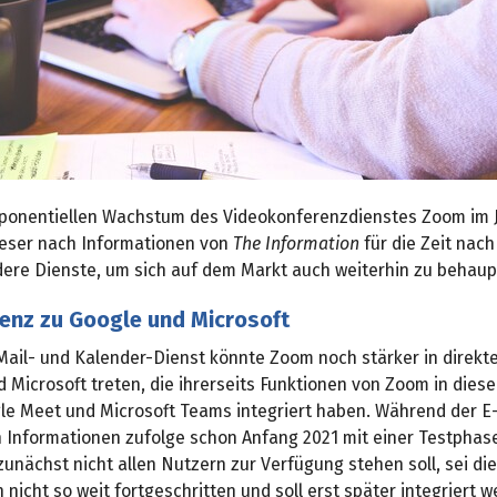
onentiellen Wachstum des Videokonferenzdienstes Zoom im 
dieser nach Informationen von
The Information
für die Zeit na
dere Dienste, um sich auf dem Markt auch weiterhin zu behaup
renz zu Google und Microsoft
Mail- und Kalender-Dienst könnte Zoom noch stärker in direkt
 Microsoft treten, die ihrerseits Funktionen von Zoom in diese
le Meet und Microsoft Teams integriert haben. Während der E
n Informationen zufolge schon Anfang 2021 mit einer Testphas
zunächst nicht allen Nutzern zur Verfügung stehen soll, sei di
 nicht so weit fortgeschritten und soll erst später integriert w