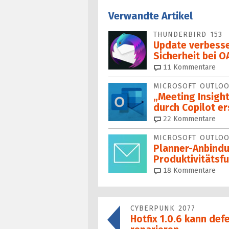
Verwandte Artikel
THUNDERBIRD 153
Update verbesse
Sicherheit bei 
11
Kommentare
MICROSOFT OUTLO
„Meeting Insigh
durch Copilot er
22
Kommentare
MICROSOFT OUTLO
Planner-Anbind
Produktivitäts­­
18
Kommentare
CYBERPUNK 2077
Hotfix 1.0.6 kann def