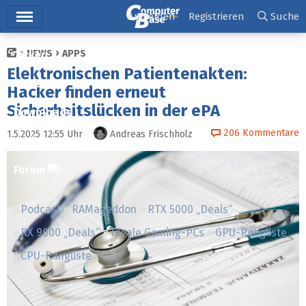
Hauptmenü
Anmelden
Registrieren
Suche
NEWS
APPS
Ticker
Elektronischen Patientenakten:
Tests
Hacker finden erneut
Sicherheitslücken in der ePA
Downloads
206
Kommentare
1.5.2025 12:55
Uhr
Andreas Frischholz
Preisvergleich
Forum
Podcast
RAMageddon
RTX 5000 „Deals“
RX 9000 „Deals“
Ideale Gaming-PCs
GPU-Rangliste
CPU-Rangliste