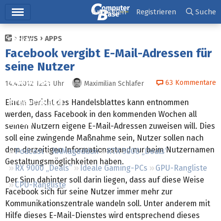
Hauptmenü
Anmelden
Registrieren
Suche
NEWS
APPS
Ticker
Facebook vergibt E-Mail-Adressen für
Tests
seine Nutzer
Downloads
63
Kommentare
14.4.2012 12:21
Uhr
Maximilian Schlafer
Preisvergleich
Einem Bericht des Handelsblattes kann entnommen
werden, dass Facebook in den kommenden Wochen all
Forum
seinen Nutzern eigene E-Mail-Adressen zuweisen will. Dies
soll eine zwingende Maßnahme sein, Nutzer sollen nach
dem derzeitigen Informationsstand nur beim Nutzernamen
Podcast
RAMageddon
RTX 5000 „Deals“
Gestaltungsmöglichkeiten haben.
RX 9000 „Deals“
Ideale Gaming-PCs
GPU-Rangliste
Der Sinn dahinter soll darin liegen, dass auf diese Weise
CPU-Rangliste
Facebook sich für seine Nutzer immer mehr zur
Kommunikationszentrale wandeln soll. Unter anderem mit
Hilfe dieses E-Mail-Dienstes wird entsprechend dieses