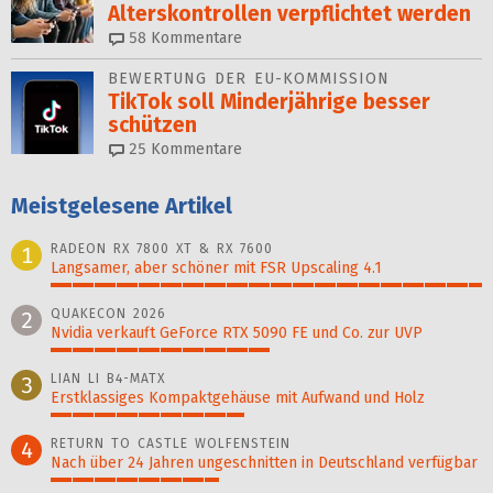
Alterskontrollen ver­pflich­tet werden
58
Kommentare
BEWERTUNG DER EU-KOMMISSION
TikTok soll Minderjährige besser
schützen
25
Kommentare
Meistgelesene Artikel
RADEON RX 7800 XT & RX 7600
1
Langsamer, aber schöner mit FSR Upscaling 4.1
100%
QUAKECON 2026
2
Nvidia verkauft GeForce RTX 5090 FE und Co. zur UVP
51%
LIAN LI B4-MATX
3
Erstklassiges Kompaktgehäuse mit Aufwand und Holz
45%
RETURN TO CASTLE WOLFENSTEIN
4
Nach über 24 Jahren ungeschnitten in Deutschland verfügbar
39%