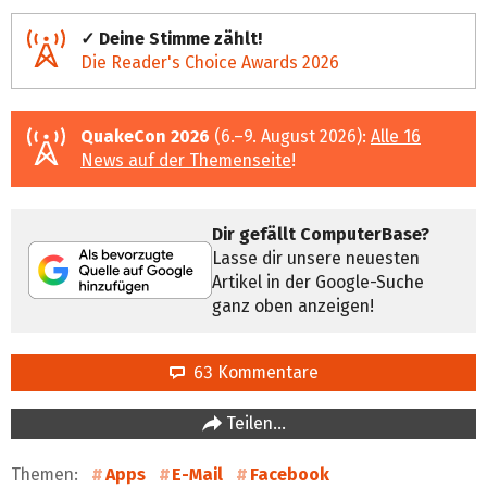
✓ Deine Stimme zählt!
Die Reader's Choice Awards 2026
QuakeCon 2026
(6.–9. August 2026):
Alle 16
News auf der Themenseite
!
Dir gefällt ComputerBase?
Lasse dir unsere neuesten
Artikel in der Google-Suche
ganz oben anzeigen!
63 Kommentare
Teilen…
Themen:
Apps
E-Mail
Facebook