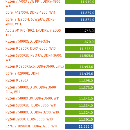
Ryzen 7 7700X 35W PPT, DDR5-4800,
11.910,0
W11
Core i7-12700H, DDR5-4800, W11
11.879,0
Core i9 12900H, 65W&UV, DDR5-
11.874,0
4800, W11
Apple M1 Pro (10C), LPDDR5, macOS
11.743,0
13.2
Ryzen 7 5800X3D, DDR4-3734
11.670,0
Ryzen 9 5900X, DDR4-3600, W10
11.578,0
Ryzen 5800X3D PBO UV, DDR4-3600,
11.505,0
W11
Ryzen 9 5900X Eco, DDR4-3600, Linux
11.493,0
Core i9-12900K, DDR4
11.439,0
Ryzen 9 3950X
11.395,0
Ryzen 7 5800X3D UV, DDR4-3600
11.373,0
CL14, W11
Ryzen 7 5800X UV, DDR4-3600, W11
11.343,0
Ryzen 5800X3D, DDR4-3866, W11
11.334,0
Ryzen 7 5800X3D, DDR4-3200, W10
11.324,0
Ryzen 3900X, DDR4-3600, W10
11.301,0
Core i9-10980XE, DDR4-3200, W11
11.252,0