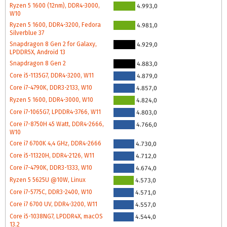
Ryzen 5 1600 (12nm), DDR4-3000,
4.993,0
W10
Ryzen 5 1600, DDR4-3200, Fedora
4.981,0
Silverblue 37
Snapdragon 8 Gen 2 for Galaxy,
4.929,0
LPDDR5X, Android 13
Snapdragon 8 Gen 2
4.883,0
Core i5-1135G7, DDR4-3200, W11
4.879,0
Core i7-4790K, DDR3-2133, W10
4.857,0
Ryzen 5 1600, DDR4-3000, W10
4.824,0
Core i7-1065G7, LPDDR4-3766, W11
4.803,0
Core i7-8750H 45 Watt, DDR4-2666,
4.766,0
W10
Core i7 6700K 4,4 GHz, DDR4-2666
4.730,0
Core i5-11320H, DDR4-2126, W11
4.712,0
Core i7-4790K, DDR3-1333, W10
4.674,0
Ryzen 5 5625U @10W, Linux
4.573,0
Core i7-5775C, DDR3-2400, W10
4.571,0
Core i7 6700 UV, DDR4-3200, W11
4.557,0
Core i5-1038NG7, LPDDR4X, macOS
4.544,0
13.2