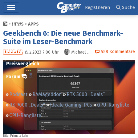
Hauptmenü
Anmelden
Registrieren
Suche
NEWS
APPS
Ticker
Geekbench 6: Die neue Benchmark-
Tests
Suite im Leser-Benchmark
Downloads
558
Kommentare
15.2.2023 7:00
Uhr
Michael Günsch
UPDATE
Preisvergleich
Forum
Podcast
RAMageddon
RTX 5000 „Deals“
RX 9000 „Deals“
Ideale Gaming-PCs
GPU-Rangliste
CPU-Rangliste
Bild: Primate Labs