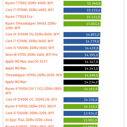
Ryzen 7 7700X, DDR5-6000, W11
15.340,0
Core i7-13700K, DDR4-4000, W11
15.215,0
Ryzen 7 7700X Eco
15.111,0
Ryzen Threadripper 3960X, DDR4-
15.001,0
3200, W11
Core i9-12900K UV, DDR4-3600, W11
14.891,0
Core i7-12700K, DDR4-3600, W11
14.779,0
Core i5-13600K, DDR4-3600, W11
14.419,0
Xeon W-3175X, DDR4-3466, W11 Pro
14.395,0
Apple M2 Max, macOS 13.2.1
14.347,0
Apple M2 Max
14.343,0
Threadripper 3990X, DDR4-3600, W10
14.299,0
Apple M2 Max
14.234,0
Ryzen 9 5900X (UV | OC), DDR4-3800,
14.162,0
W11
Core i9-12900K OC, 3200CL16, W11
14.156,0
Ryzen 9 5950X, DDR4-3933, Win11
14.110,0
Core i5-13600K, DDR4-3200, W11
13.934,0
2x Epyc 7542, DDR4-3200, Linux
13.902,0
Ryzen 9 5950X , DDR4-3933, W11
13.809,0