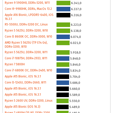
Ryzen 9 5900HX, DDR4-3200, W11
6.341,0
Core i9-9980HK, DDR4, MacOs 13.2
6.337,0
Apple A16 Bionic, LPDDR5-6400, iOS
6.316,0
16.3.1
R5-5500U, DDR4-3200 DC, Linux
6.223,0
Ryzen 5 5625U, DDR4-3200, W10
6.138,0
Core i5 8600K OC, DDR4-3000, W10
6.074,0
AMD Ryzen 5 5625U (TP E14 G4),
6.021,0
DDR4-3200, W10
Ryzen 5 5625U, DDR4-3200, W11
5.918,0
Core i7-10875H, DDR4-2933, W11
5.848,0
Ryzen 7 5800H
5.846,0
Core i7-6800K OC, DDR4-2400, W10
5.834,0
Apple A15 Bionic, iOS 16.3.1
5.704,0
Core i5-1245U, DDR4-2660, W11
5.686,0
Apple A15 Bionic, iOS 16.3.1
5.660,0
Apple A15 Bionic, iOS 16.3.1
5.589,0
Ryzen 5 2600 UV, DDR4-3200, Linux
5.550,0
Apple A15 Bionic (iOS 16.3)
5.489,0
Ryzen 7 4800H (35 W), DDR4 3200,
5.485,0