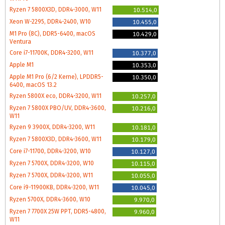
Ryzen 7 5800X3D, DDR4-3000, W11
10.514,0
Xeon W-2295, DDR4-2400, W10
10.455,0
M1 Pro (8C), DDR5-6400, macOS
10.429,0
Ventura
Core i7-11700K, DDR4-3200, W11
10.377,0
Apple M1
10.353,0
Apple M1 Pro (6/2 Kerne), LPDDR5-
10.350,0
6400, macOS 13.2
Ryzen 5800X eco, DDR4-3200, W11
10.257,0
Ryzen 7 5800X PBO/UV, DDR4-3600,
10.216,0
W11
Ryzen 9 3900X, DDR4-3200, W11
10.181,0
Ryzen 7 5800X3D, DDR4-3600, W11
10.179,0
Core i7-11700, DDR4-3200, W10
10.127,0
Ryzen 7 5700X, DDR4-3200, W10
10.115,0
Ryzen 7 5700X, DDR4-3200, W11
10.055,0
Core i9-11900KB, DDR4-3200, W11
10.045,0
Ryzen 5700X, DDR4-3600, W10
9.970,0
Ryzen 7 7700X 25W PPT, DDR5-4800,
9.960,0
W11