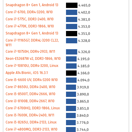
Snapdragon 8+ Gen 1, Android 13
4.465,0
Core i7-6700, DDR4-3200, W10
4.402,0
Core i7-5775C, DDR3-2400, W10
4.381,0
Core i7-4770K, DDR3-1866, W10
4.353,0
Snapdragon 8+ Gen 1, Android 13
4.351,0
Core i7-11165G7, DDR4L-3200 CL22,
4.328,0
W11
Core i7-10750H, DDR4-2933, W11
4.326,0
Xeon-E52687W v2, DDR3-1866, W10
4.195,0
Core i7-10810U, DDR4-3200, Linux
4.185,0
Apple A14 Bionic, iOS 16.3.1
4.166,0
Core i5-6600 UV, DDR4-3200 W10
4.094,0
Core i7-8650U, DDR4-2400, W10
3.919,0
Core i5-8500T, DDR4-2666, W10
3.890,0
Core i3-8100B, DDR4-2667, W10
3.865,0
Core i7-6700HQ, DDR3-1866, Linux
3.851,0
Core i5-7600K, DDR4-2400, W11
3.840,0
Core i5-8265U, DDR4-2133, Linux
3.776,0
Core i7-4800MQ, DDR3-2133, W10
3.744,0