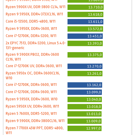
Ryzen 5900X UV, DDR-3800 CL14, W11
13.710,0
Ryzen 9 5950X, DDR4-3733CL16, W11
13.618,0
Core i5-13500, DDR5-4800, W11
13.611,0
Ryzen 9 5950X, DDR4-3600, W11
13.572,0
Core i7-12700K, DDR4-3200, W11
13.451,0
2x EPYC 7513, DDR4-3200, Linux 5.4.0-
13.393,0
131-generic
Ryzen 9 5900X PBO2, DDR4-3600
13.375,0
CL16, W11
Core i7-12700K UV, DDR4-3600, W11
13.270,0
Ryzen 5950x OC, DDR4-3600CL16,
13.261,0
W10
Core i7-12700K, DDR4-3600, W11
13.162,0
Core i7-12700K, DDR4-3600, W11
13.099,0
Ryzen 9 5950X, DDR4-3600, W10
13.040,0
Ryzen 5950X UV, DDR4-3600, W11
13.018,0
Ryzen 5 7600X, DDR5-5200, W11
13.013,0
Ryzen 9 5900X, DDR4-3800CL16, W11
13.009,0
Ryzen 7 7700X 45W PPT, DDR5-4800,
12.997,0
W11