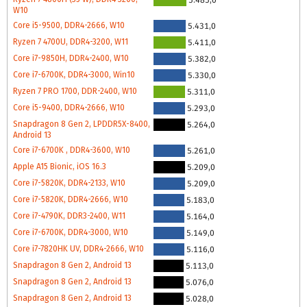
W10
Core i5-9500, DDR4-2666, W10
5.431,0
Ryzen 7 4700U, DDR4-3200, W11
5.411,0
Core i7-9850H, DDR4-2400, W10
5.382,0
Core i7-6700K, DDR4-3000, Win10
5.330,0
Ryzen 7 PRO 1700, DDR-2400, W10
5.311,0
Core i5-9400, DDR4-2666, W10
5.293,0
Snapdragon 8 Gen 2, LPDDR5X-8400,
5.264,0
Android 13
Core i7-6700K , DDR4-3600, W10
5.261,0
Apple A15 Bionic, iOS 16.3
5.209,0
Core i7-5820K, DDR4-2133, W10
5.209,0
Core i7-5820K, DDR4-2666, W10
5.183,0
Core i7-4790K, DDR3-2400, W11
5.164,0
Core i7-6700K, DDR4-3000, W10
5.149,0
Core i7-7820HK UV, DDR4-2666, W10
5.116,0
Snapdragon 8 Gen 2, Android 13
5.113,0
Snapdragon 8 Gen 2, Android 13
5.076,0
Snapdragon 8 Gen 2, Android 13
5.028,0