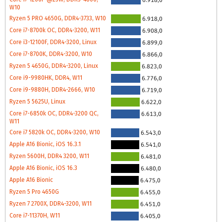
W10
Ryzen 5 PRO 4650G, DDR4-3733, W10
6.918,0
Core i7-8700k OC, DDR4-3200, W11
6.908,0
Core i3-12100F, DDR4-3200, Linux
6.899,0
Core i7-8700K, DDR4-3200, W10
6.866,0
Ryzen 5 4650G, DDR4-3200, Linux
6.823,0
Core i9-9980HK, DDR4, W11
6.776,0
Core i9-9880H, DDR4-2666, W10
6.719,0
Ryzen 5 5625U, Linux
6.622,0
Core i7-6850k OC, DDR4-3200 QC,
6.613,0
W11
Core i7 5820k OC, DDR4-3200, W10
6.543,0
Apple A16 Bionic, iOS 16.3.1
6.541,0
Ryzen 5600H, DDR4 3200, W11
6.481,0
Apple A16 Bionic, iOS 16.3
6.480,0
Apple A16 Bionic
6.475,0
Ryzen 5 Pro 4650G
6.455,0
Ryzen 7 2700X, DDR4-3200, W11
6.451,0
Core i7-11370H, W11
6.405,0