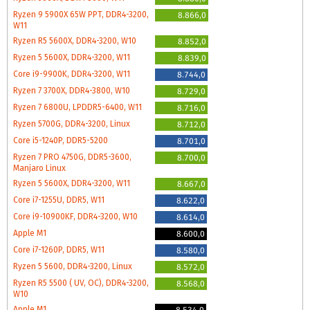
Ryzen 9 5900X 65W PPT, DDR4-3200,
8.866,0
W11
Ryzen R5 5600X, DDR4-3200, W10
8.852,0
Ryzen 5 5600X, DDR4-3200, W11
8.839,0
Core i9-9900K, DDR4-3200, W11
8.744,0
Ryzen 7 3700X, DDR4-3800, W10
8.729,0
Ryzen 7 6800U, LPDDR5-6400, W11
8.716,0
Ryzen 5700G, DDR4-3200, Linux
8.712,0
Core i5-1240P, DDR5-5200
8.701,0
Ryzen 7 PRO 4750G, DDR5-3600,
8.700,0
Manjaro Linux
Ryzen 5 5600X, DDR4-3200, W11
8.667,0
Core i7-1255U, DDR5, W11
8.622,0
Core i9-10900KF, DDR4-3200, W10
8.614,0
Apple M1
8.600,0
Core i7-1260P, DDR5, W11
8.580,0
Ryzen 5 5600, DDR4-3200, Linux
8.572,0
Ryzen R5 5500 ( UV, OC), DDR4-3200,
8.568,0
W10
Apple M1
8.534,0