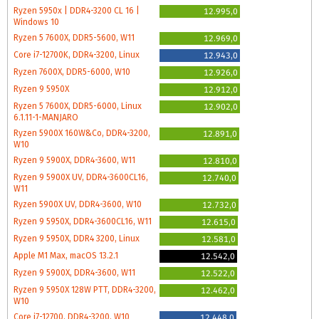
Ryzen 5950x | DDR4-3200 CL 16 |
12.995,0
Windows 10
Ryzen 5 7600X, DDR5-5600, W11
12.969,0
Core i7-12700K, DDR4-3200, Linux
12.943,0
Ryzen 7600X, DDR5-6000, W10
12.926,0
Ryzen 9 5950X
12.912,0
Ryzen 5 7600X, DDR5-6000, Linux
12.902,0
6.1.11-1-MANJARO
Ryzen 5900X 160W&Co, DDR4-3200,
12.891,0
W10
Ryzen 9 5900X, DDR4-3600, W11
12.810,0
Ryzen 9 5900X UV, DDR4-3600CL16,
12.740,0
W11
Ryzen 5900X UV, DDR4-3600, W10
12.732,0
Ryzen 9 5950X, DDR4-3600CL16, W11
12.615,0
Ryzen 9 5950X, DDR4 3200, Linux
12.581,0
Apple M1 Max, macOS 13.2.1
12.542,0
Ryzen 9 5900X, DDR4-3600, W11
12.522,0
Ryzen 9 5950X 128W PTT, DDR4-3200,
12.462,0
W10
Core i7-12700, DDR4-3200, W10
12.448,0