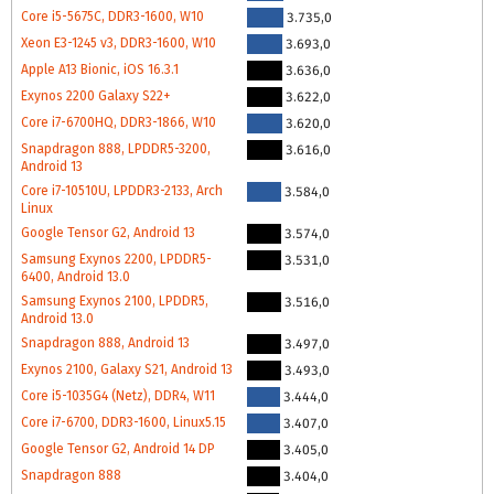
Core i5-5675C, DDR3-1600, W10
3.735,0
Xeon E3-1245 v3, DDR3-1600, W10
3.693,0
Apple A13 Bionic, iOS 16.3.1
3.636,0
Exynos 2200 Galaxy S22+
3.622,0
Core i7-6700HQ, DDR3-1866, W10
3.620,0
Snapdragon 888, LPDDR5-3200,
3.616,0
Android 13
Core i7-10510U, LPDDR3-2133, Arch
3.584,0
Linux
Google Tensor G2, Android 13
3.574,0
Samsung Exynos 2200, LPDDR5-
3.531,0
6400, Android 13.0
Samsung Exynos 2100, LPDDR5,
3.516,0
Android 13.0
Snapdragon 888, Android 13
3.497,0
Exynos 2100, Galaxy S21, Android 13
3.493,0
Core i5-1035G4 (Netz), DDR4, W11
3.444,0
Core i7-6700, DDR3-1600, Linux5.15
3.407,0
Google Tensor G2, Android 14 DP
3.405,0
Snapdragon 888
3.404,0