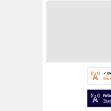
✓ De
Die 
Fut
The