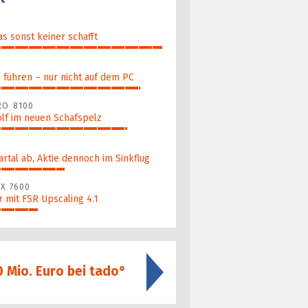
as sonst keiner schafft
führen – nur nicht auf dem PC
RO 8100
lf im neuen Schafspelz
artal ab, Aktie dennoch im Sinkflug
X 7600
 mit FSR Upscaling 4.1
G
0 Mio. Euro bei tado°