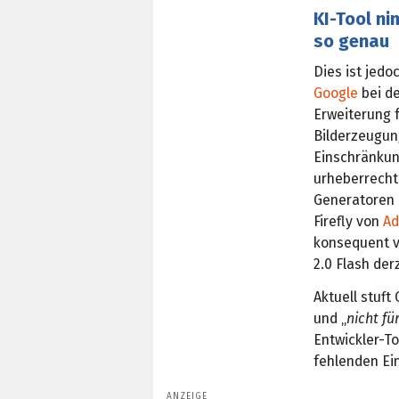
KI-Tool ni
so genau
Dies ist jedo
Google
bei de
Erweiterung f
Bilderzeugun
Einschränkun
urheberrecht
Generatoren 
Firefly von
Ad
konsequent v
2.0 Flash der
Aktuell stuft
und „
nicht fü
Entwickler-To
fehlenden Ei