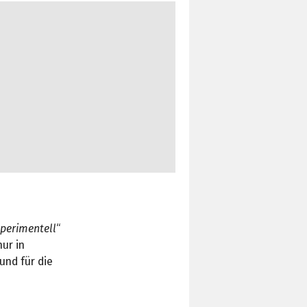
perimentell
“
nur in
rund für die