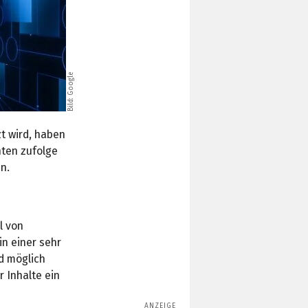
Google
Bild:
t wird, haben
hten zufolge
n.
l von
n einer sehr
d möglich
 Inhalte ein