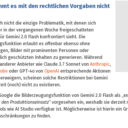
mmt es mit den rechtlichen Vorgaben nicht
ch nicht die einzige Problematik, mit denen sich
r in der vergangenen Woche freigeschalteten
ür Gemini 2.0 Flash konfrontiert sieht. Die
gsfunktion erlaubt es offenbar ebenso ohne
gen, Bilder mit prominenten Personen oder
lich geschützten Inhalten zu generieren. Während
anderer Anbieter wie Claude 3.7 Sonnet von
Anthropic
,
obe
oder GPT-4o von
OpenAI
entsprechende Aktionen
erweigern, scheinen solche Restriktionen bei Gemini
zeit (noch) nicht zu existieren.
 Google die Bilderzeugungsfunktion von Gemini 2.0 Flash als „
ex
r den Produktionseinsatz
“ vorgesehen ein, weshalb sie derzeit 
ols wie AI Studio verfügbar ist. Möglicherweise ist hierin ein G
nschränkungen zu finden.