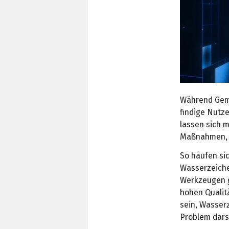
Während Gemi
findige Nutz
lassen sich m
Maßnahmen, di
So häufen si
Wasserzeichen
Werkzeugen g
hohen Qualit
sein, Wasserz
Problem darst