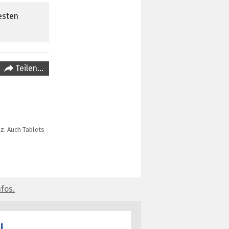
esten
Teilen…
z. Auch Tablets
fos.
l