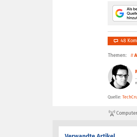
48 Kom
Themen:
A
m
Quelle:
TechCr
ComputerBa
Verwandte Artikel