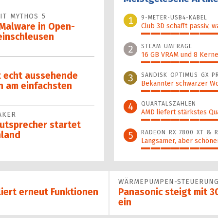
IT MYTHOS 5
9-METER-USB4-KABEL
1
 Malware in Open-
Club 3D schafft passiv, w
einschleusen
100%
STEAM-UMFRAGE
2
16 GB VRAM und 8 Kerne 
92%
t echt aussehende
SANDISK OPTIMUS GX P
3
Bekannter schwarzer Wo
n am einfachsten
87%
QUARTALSZAHLEN
4
AMD liefert stärkstes Qu
AKER
64%
t­spre­cher startet
RADEON RX 7800 XT & R
5
hland
Langsamer, aber schöner
54%
WÄRMEPUMPEN-STEUERUN
iert erneut Funktionen
Panasonic steigt mit 3
ein