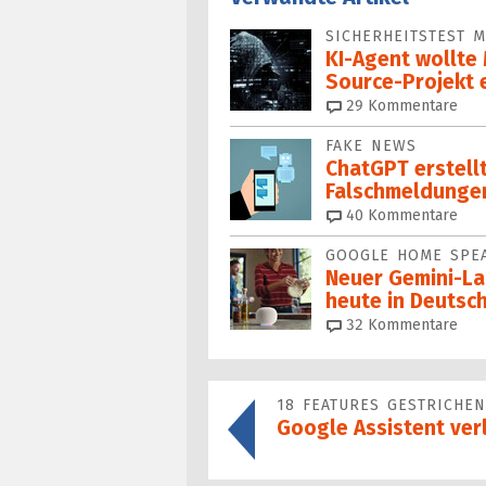
SICHERHEITSTEST M
KI-Agent wollte
Source-Projekt 
29
Kommentare
FAKE NEWS
ChatGPT erstell
Falsch­mel­dunge
40
Kommentare
GOOGLE HOME SPE
Neuer Gemini-Lau
heu­te in Deutsc
32
Kommentare
18 FEATURES GESTRICHEN
Google Assistent verl