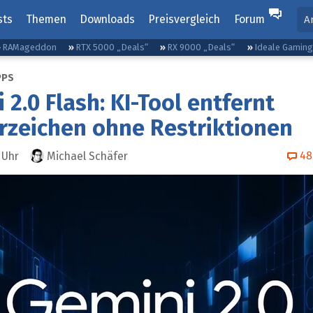
sts
Themen
Downloads
Preisvergleich
Forum
A
RAMageddon
RTX 5000 „Deals“
RX 9000 „Deals“
Ideale Gamin
PPS
 2.0 Flash: KI-Tool entfernt
rzeichen ohne Restriktionen
48
Uhr
Michael Schäfer