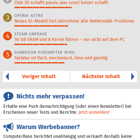
Club 3D schafft passiv, was sonst keiner schafft
47%
OPENAI ASTRA
3
Neues KI-Modell löst Jahr­zehn­te alte Ma­thematik-Pro­ble­me
44%
STEAM-UMFRAGE
4
16 GB VRAM und 8 Kerne führen – nur nicht auf dem PC
43%
SHARKOON PUREWRITER W100
5
Tastatur ist flach, mechanisch, leise und günstig
41%
Voriger Inhalt
Nächster Inhalt
Nichts mehr verpassen!
Erhalte eine Push-Benachrichtigung (oder einen Newsletter) bei
Erscheinen neuer Tests und Berichte:
Jetzt anmelden!
Warum Werbebanner?
ComputerBase berichtet unabhängig und verkauft deshalb keine