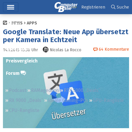
Hauptmenü
Anmelden
Registrieren
Suche
NEWS
APPS
Ticker
Google Translate: Neue App übersetzt
Tests
per Kamera in Echtzeit
Downloads
64
Kommentare
14.1.2015 15:38
Uhr
Nicolas La Rocco
Preisvergleich
Forum
Podcast
RAMageddon
RTX 5000 „Deals“
RX 9000 „Deals“
Ideale Gaming-PCs
GPU-Rangliste
CPU-Rangliste