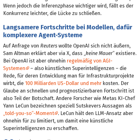
Wenn jedoch die Inferenzphase wichtiger wird, fällt es der
Konkurrenz leichter, die Lücke zu schließen.
Langsamere Fortschritte bei Modellen, dafür
komplexere Agent-Systeme
Auf Anfrage von
Reuters
wollte OpenAI sich nicht äußern,
Sam Altman erklärt aber via X, dass „
keine Mauer
“ existiere.
Bei OpenAI ist aber ohnehin
regelmäßig von AGI-
Systemen
– also künstlichen Superintelligenzen – die
Rede, für deren Entwicklung man für Infrastrukturprojekte
wirbt, die
100 Milliarden US-Dollar und mehr
kosten. Der
Glaube an schnellen und prognostizierbaren Fortschritt ist
also Teil der Botschaft. Andere Forscher wie Metas KI-Chef
Yann LeCun bezeichnen speziell Sutskevers Aussagen als
„told-you-so“-Moment
. LeCun hält den LLM-Ansatz aber
ohnehin für zu limitiert, um damit eine künstliche
Superintelligenzen zu erschaffen.