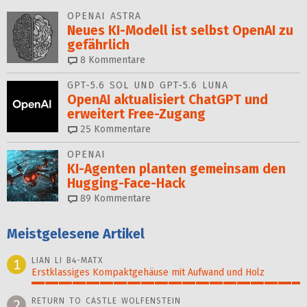
OPENAI ASTRA
Neues KI-Modell ist selbst OpenAI zu
gefährlich
8
Kommentare
GPT-5.6 SOL UND GPT-5.6 LUNA
OpenAI aktualisiert ChatGPT und
erweitert Free-Zugang
25
Kommentare
OPENAI
KI-Agenten planten gemein­sam den
Hugging-Face-Hack
89
Kommentare
Meistgelesene Artikel
LIAN LI B4-MATX
1
Erstklassiges Kompaktgehäuse mit Aufwand und Holz
100%
RETURN TO CASTLE WOLFENSTEIN
2