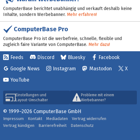
ComputerBase berichtet unabhängig und verkauft deshalb keine
Inhalte, sondern Werbebanner.
Mehr erfahren!
ComputerBase Pro
ComputerBase Pro ist die werbefreie, schnelle, flexible und
zugleich faire Variante von ComputerBase.
Mehr dazu!
Feeds
Discord
Bluesky
Facebook
Google News
Instagram
Mastodon
X
YouTube
Einstellungen und
Probleme mit einem
Layout-Umschalter
Werbebanner?
© 1999–2026 ComputerBase GmbH
Impressum
Kontakt
Mediadaten
Vertrag widerrufen
Vertrag kündigen
Barrierefreiheit
Datenschutz