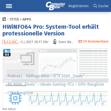
Hauptmenü
Anmelden
Registrieren
Suche
NEWS
APPS
Ticker
HWiNFO64 Pro: System-Tool erhält
Tests
professionelle Version
Downloads
59
Kommentare
19.2.2021 20:11
Uhr
Sven Bauduin
UPDATE
Preisvergleich
Forum
Podcast
RAMageddon
RTX 5000 „Deals“
RX 9000 „Deals“
Ideale Gaming-PCs
GPU-Rangliste
CPU-Rangliste
Bild: REALiX