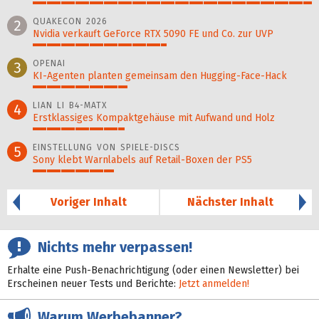
100%
QUAKECON 2026
2
Nvidia verkauft GeForce RTX 5090 FE und Co. zur UVP
48%
OPENAI
3
KI-Agenten planten gemein­sam den Hugging-Face-Hack
34%
LIAN LI B4-MATX
4
Erstklassiges Kompaktgehäuse mit Aufwand und Holz
33%
EINSTELLUNG VON SPIELE-DISCS
5
Sony klebt Warnlabels auf Retail-Boxen der PS5
29%
Voriger Inhalt
Nächster Inhalt
Nichts mehr verpassen!
Erhalte eine Push-Benachrichtigung (oder einen Newsletter) bei
Erscheinen neuer Tests und Berichte:
Jetzt anmelden!
Warum Werbebanner?