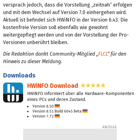
versprach jedoch, dass die Vorstellung „zeitnah“ erfolgen
und mit dem Wechsel auf Version 7.0 einhergehen wird.
Aktuell ist befindet sich HWiNFO in der Version 6.43. Die
kostenfreie Version soll ebenfalls wie gewohnt
weitergepflegt werden und von der Vorstellung der Pro-
Versionen unberührt bleiben.
Die Redaktion dankt Community-Mitglied „
FLCL
“ für den
Hinweis zu dieser Meldung.
Downloads
HWiNFO Download
4,8 Sterne
HWiNFO informiert über alle Hardware-Komponenten
eines PCs und deren Zustand.
Version 8.50
D
Version 8.51 Build 6045 Beta
eu
D
Version 7.72
tsc
D
eu
h
eu
tsc
tsc
h
h