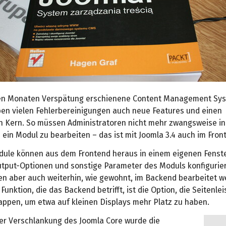
ben Monaten Verspätung erschienene Content Management Sy
eben vielen Fehlerbereinigungen auch neue Features und einen
n Kern. So müssen Administratoren nicht mehr zwangsweise i
ein Modul zu bearbeiten – das ist mit Joomla 3.4 auch im Fron
ule können aus dem Frontend heraus in einem eigenen Fenste
utput-Optionen und sonstige Parameter des Moduls konfigurie
n aber auch weiterhin, wie gewohnt, im Backend bearbeitet w
Funktion, die das Backend betrifft, ist die Option, die Seitenle
appen, um etwa auf kleinen Displays mehr Platz zu haben.
r Verschlankung des Joomla Core wurde die