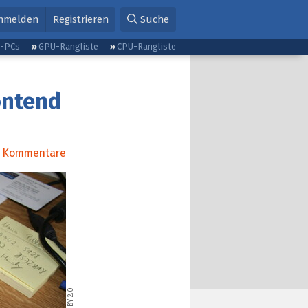
nmelden
Registrieren
Suche
g-PCs
GPU-Rangliste
CPU-Rangliste
ontend
Kommentare
CC BY 2.0