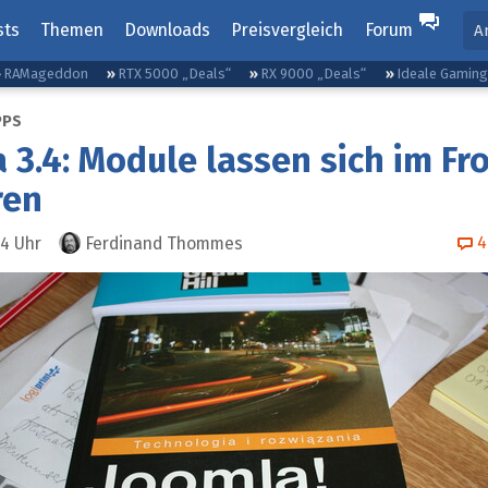
sts
Themen
Downloads
Preisvergleich
Forum
A
RAMageddon
RTX 5000 „Deals“
RX 9000 „Deals“
Ideale Gamin
PPS
 3.4: Module lassen sich im Fr
ren
4
34
Uhr
Ferdinand Thommes