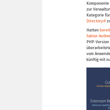
Komponente
zur Verwaltun
Kategorie fü
Directory
zu
Hatten
berei
Faktor-Authen
PHP-Version 5
überarbeite
vom Anwender
künftig mit n