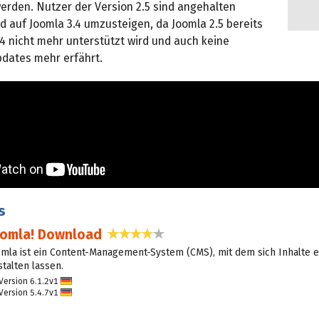
werden. Nutzer der Version 2.5 sind angehalten
d auf Joomla 3.4 umzusteigen, da Joomla 2.5 bereits
4 nicht mehr unterstützt wird und auch keine
pdates mehr erfährt.
s
oomla! Download
3,9 Sterne
omla ist ein Content-Management-System (CMS), mit dem sich Inhalte 
stalten lassen.
Version 6.1.2v1
D
Version 5.4.7v1
eu
D
tsc
eu
h
tsc