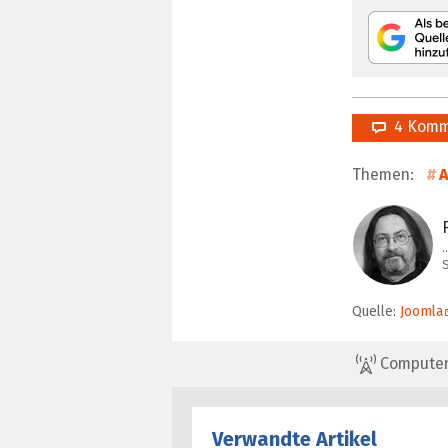
4 Komm
Themen:
A
…
S
Quelle:
Joomla
ComputerBa
Verwandte Artikel