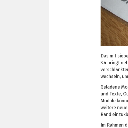
Das mit sie
3.4 bringt n
verschlankte
wechseln, um 
Geladene Mod
und Texte, O
Module könne
weitere neue 
Rand einzukl
Im Rahmen de