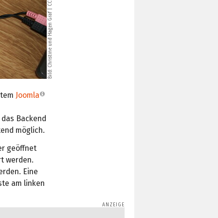
|
Christine und Hagen Graf
Bild:
stem
Joomla
n das Backend
tend möglich.
r geöffnet
rt werden.
erden. Eine
iste am linken