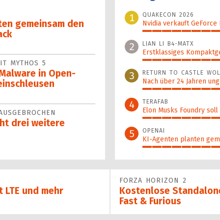
QUAKECON 2026
1
ten gemein­sam den
Nvidia verkauft GeForce
ack
100%
LIAN LI B4-MATX
2
Erstklassiges Kompaktg
IT MYTHOS 5
96%
 Malware in Open-
RETURN TO CASTLE WOL
3
Nach über 24 Jahren ung
einschleusen
89%
TERAFAB
4
Elon Musks Foundry soll
 AUSGEBROCHEN
78%
ht drei weitere
OPENAI
5
KI-Agenten planten gem
70%
FORZA HORIZON 2
t LTE und mehr
Kostenlose Standalone
Fast & Furious