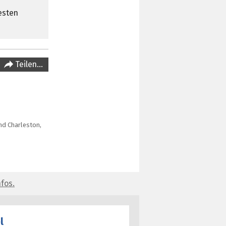
esten
Teilen…
und Charleston,
fos.
l