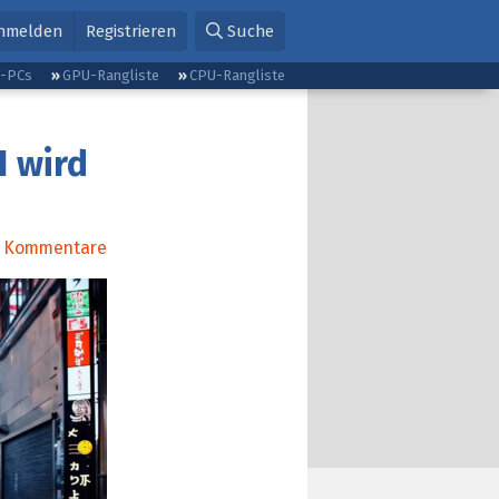
nmelden
Registrieren
Suche
g-PCs
GPU-Rangliste
CPU-Rangliste
I wird
Kommentare