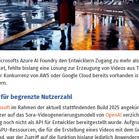
crosofts Azure AI Foundry den Entwicklern Zugang zu mehr als
tet, fehlte bislang eine Lösung zur Erzeugung von Videos aus 
er Konkurrenz von AWS oder Google Cloud bereits vorhanden ist
ern.
 für begrenzte Nutzerzahl
osoft
im Rahmen der aktuell stattfindenden Build 2025 angekün
er auf das Sora-Videogenerierungsmodell von
OpenAI
verzich
g noch nicht als API für Entwickler bereitgestellt wurde. Aufgr
GPU-Ressourcen, die für die Erstellung eines Videos mit dem G
d, war der Zugriff auf die Funktion bislang lediglich Anwender