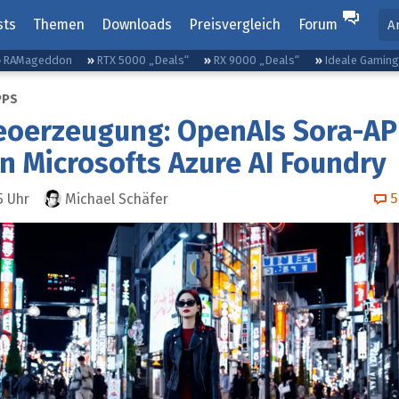
sts
Themen
Downloads
Preisvergleich
Forum
A
RAMageddon
RTX 5000 „Deals“
RX 9000 „Deals“
Ideale Gamin
PPS
eoerzeugung: OpenAIs Sora-AP
on Microsofts Azure AI Foundry
5
5
Uhr
Michael Schäfer