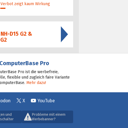
a-Verbot zeigt kaum Wirkung
 NH-D15 G2 &
 G2
ComputerBase Pro
terBase Pro ist die werbefreie,
lle, flexible und zugleich faire Variante
ComputerBase.
Mehr dazu!
todon
X
YouTube
gen und
Probleme mit einem
schalter
Werbebanner?