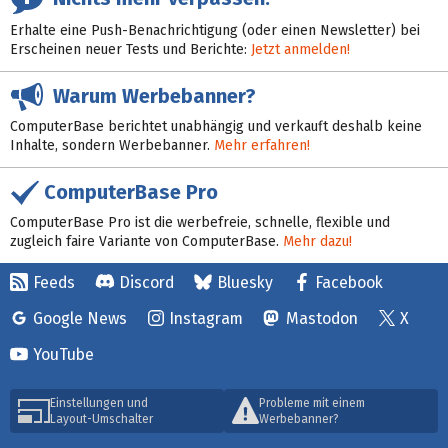
Erhalte eine Push-Benachrichtigung (oder einen Newsletter) bei
Erscheinen neuer Tests und Berichte:
Jetzt anmelden!
Warum Werbebanner?
ComputerBase berichtet unabhängig und verkauft deshalb keine
Inhalte, sondern Werbebanner.
Mehr erfahren!
ComputerBase Pro
ComputerBase Pro ist die werbefreie, schnelle, flexible und
zugleich faire Variante von ComputerBase.
Mehr dazu!
Feeds
Discord
Bluesky
Facebook
Google News
Instagram
Mastodon
X
YouTube
Einstellungen und
Probleme mit einem
Layout-Umschalter
Werbebanner?