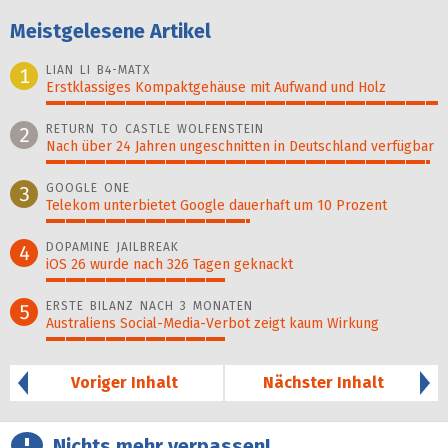
Meistgelesene Artikel
LIAN LI B4-MATX
1
Erstklassiges Kompaktgehäuse mit Aufwand und Holz
100%
RETURN TO CASTLE WOLFENSTEIN
2
Nach über 24 Jahren ungeschnitten in Deutschland verfügbar
98%
GOOGLE ONE
3
Telekom unterbietet Google dauerhaft um 10 Prozent
52%
DOPAMINE JAILBREAK
4
iOS 26 wurde nach 326 Tagen geknackt
46%
ERSTE BILANZ NACH 3 MONATEN
5
Australiens Social-Media-Verbot zeigt kaum Wirkung
46%
Voriger Inhalt
Nächster Inhalt
Nichts mehr verpassen!