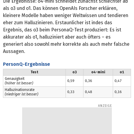
Die Ergebnisse: o4-mini schneidet zunächst schlechter ab
als o3 und o1. Das können OpenAIs Forscher erklären,
kleinere Modelle haben weniger Weltwissen und tendieren
eher zum Halluzinieren. Erstaunlicher ist indes das
Ergebnis, das o3 beim PersonaQ-Test produziert: Es ist
akkurater als o1, halluziniert aber auch öfters – es
generiert also sowohl mehr korrekte als auch mehr falsche
Aussagen.
PersonQ-Ergebnisse
Test
o3
o4-mini
o1
Genauigkeit
0,59
0,36
0,47
(höher ist besser)
Halluzinationsrate
0,33
0,48
0,16
(niedriger ist besser)