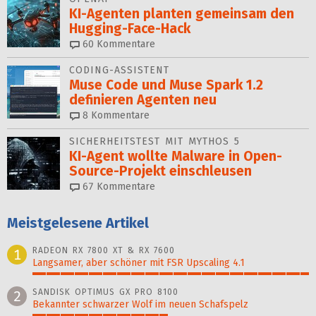
KI-Agenten planten gemein­sam den
Hugging-Face-Hack
60
Kommentare
CODING-ASSISTENT
Muse Code und Muse Spark 1.2
definieren Agenten neu
8
Kommentare
SICHERHEITSTEST MIT MYTHOS 5
KI-Agent wollte Malware in Open-
Source-Projekt einschleusen
67
Kommentare
Meistgelesene Artikel
RADEON RX 7800 XT & RX 7600
1
Langsamer, aber schöner mit FSR Upscaling 4.1
100%
SANDISK OPTIMUS GX PRO 8100
2
Bekannter schwarzer Wolf im neuen Schafspelz