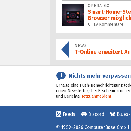
OPERA GX
Smart-Home-Ste
Browser möglic
19
Kommentare
NEWS
T-Online erweitert An
Nichts mehr verpassen
Erhalte eine Push-Benachrichtigung (od
einen Newsletter) bei Erscheinen neuer
und Berichte:
Jetzt anmelden!
Feeds
Discord
Bluesk
© 1999–2026 ComputerBase GmbH