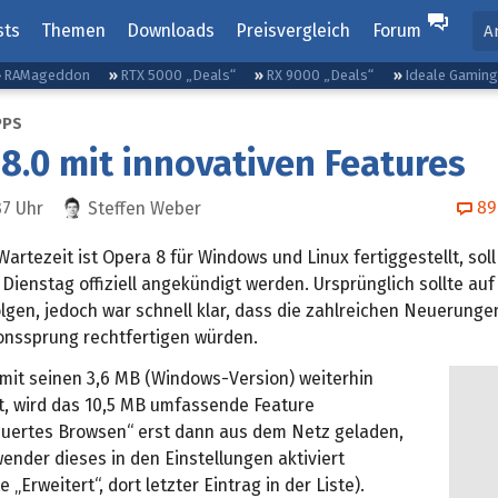
sts
Themen
Downloads
Preisvergleich
Forum
A
RAMageddon
RTX 5000 „Deals“
RX 9000 „Deals“
Ideale Gamin
PPS
8.0 mit innovativen Features
89
37
Uhr
Steffen Weber
artezeit ist Opera 8 für Windows und Linux fertiggestellt, soll
ienstag offiziell angekündigt werden. Ursprünglich sollte auf
olgen, jedoch war schnell klar, dass die zahlreichen Neuerunge
onssprung rechtfertigen würden.
mit seinen 3,6 MB (Windows-Version) weiterhin
bt, wird das 10,5 MB umfassende Feature
uertes Browsen“ erst dann aus dem Netz geladen,
nder dieses in den Einstellungen aktiviert
 „Erweitert“, dort letzter Eintrag in der Liste).