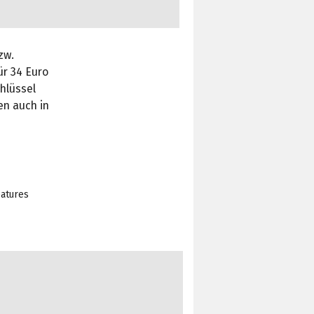
zw.
ür 34 Euro
hlüssel
en auch in
eatures