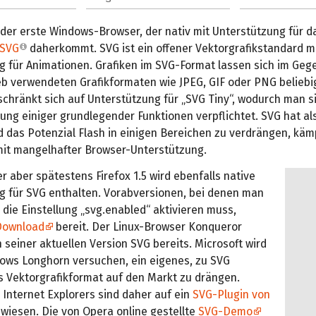
 der erste Windows-Browser, der nativ mit Unterstützung für d
SVG
daherkommt. SVG ist ein offener Vektorgrafikstandard m
g für Animationen. Grafiken im SVG-Format lassen sich im Geg
eb verwendeten Grafikformaten wie JPEG, GIF oder PNG beliebig
chränkt sich auf Unterstützung für „SVG Tiny“, wodurch man s
ng einiger grundlegender Funktionen verpflichtet. SVG hat als 
 das Potenzial Flash in einigen Bereichen zu verdrängen, käm
it mangelhafter Browser-Unterstützung.
der aber spätestens Firefox 1.5 wird ebenfalls native
g für SVG enthalten. Vorabversionen, bei denen man
die Einstellung „svg.enabled“ aktivieren muss,
Download
bereit. Der Linux-Browser Konqueror
n seiner aktuellen Version SVG bereits. Microsoft wird
dows Longhorn versuchen, ein eigenes, zu SVG
s Vektorgrafikformat auf den Markt zu drängen.
Internet Explorers sind daher auf ein
SVG-Plugin von
iesen. Die von Opera online gestellte
SVG-Demo