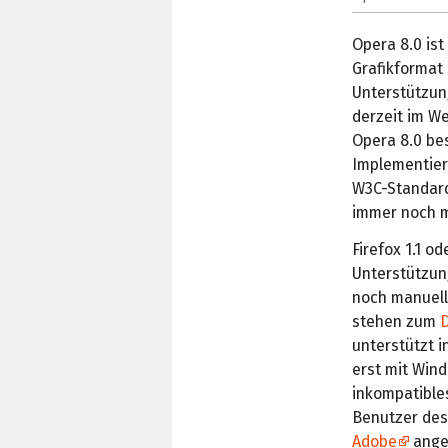
Opera 8.0 ist
Grafikformat
Unterstützun
derzeit im W
Opera 8.0 bes
Implementieru
W3C-Standard
immer noch m
Firefox 1.1 o
Unterstützun
noch manuell 
stehen zum
unterstützt i
erst mit Win
inkompatible
Benutzer des 
Adobe
angew