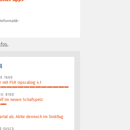
 Informatik-
fos.
l
X 7600
 mit FSR Upscaling 4.1
RO 8100
lf im neuen Schafspelz
artal ab, Aktie dennoch im Sinkflug
E-DISCS