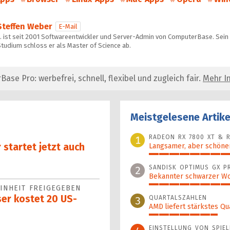
Steffen Weber
E-Mail
… ist seit 2001 Softwareentwickler und Server-Admin von ComputerBase. Sein
tudium schloss er als Master of Science ab.
se Pro: werbefrei, schnell, flexibel und zugleich fair.
Mehr In
Meistgelesene Artike
RADEON RX 7800 XT & R
1
startet jetzt auch
Langsamer, aber schöner
100%
SANDISK OPTIMUS GX P
2
Bekannter schwarzer Wo
INHEIT FREIGEGEBEN
46%
er kostet 20 US-
QUARTALSZAHLEN
3
AMD liefert stärkstes Qu
34%
EINSTELLUNG VON SPIEL