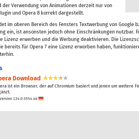
d der Verwendung von Animationen derzeit nur von
ugin und Opera 8 korrekt dargestellt.
det im oberen Bereich des Fensters Textwerbung von Google b
g ein, ist ansonsten jedoch ohne Einschränkungen nutzbar. F
e Lizenz erwerben und die Werbung deaktivieren. Die Lizenzsc
ie bereits für Opera 7 eine Lizenz erworben haben, funktionier
terhin.
s
pera Download
3,4 Sterne
era ist ein Browser, der auf Chromium basiert und jenen um weitere F
gänzt.
Version 134.0.5954.46
D
eu
tsc
h