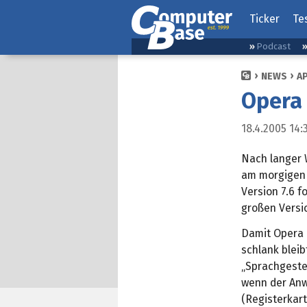
Ticker
Te
Podcast
NEWS
A
Opera 
18.4.2005 14:
Nach langer W
am morgigen D
Version 7.6 f
großen Versi
Damit Opera 
schlank blei
„Sprachgeste
wenn der Anwe
(Registerkarte