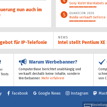
4
Sony klebt Warnlabels a
29%
uerung nun auch im
QUAKECON 2026
5
h
Nvidia verkauft GeForce
28%
NEWS
gebot für IP-Telefonie
Intel stellt Pentium X
Warum Werbebanner?
!
ComputerBase berichtet unabhängig und
Compu
er
verkauft deshalb keine Inhalte, sondern
schne
 Tests
Werbebanner.
Mehr erfahren!
von 
y
Facebook
Google News
Instagram
Mas
Einstellun