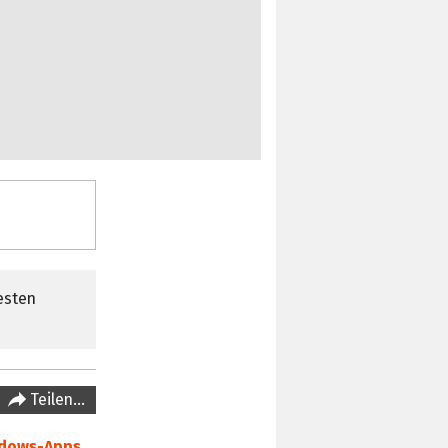
esten
Teilen…
dows-Apps