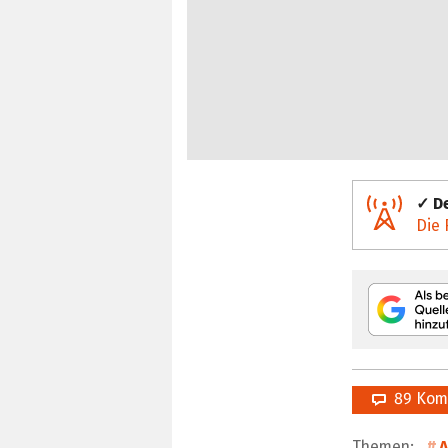
✓ De
Die 
89 Kom
Themen:
A