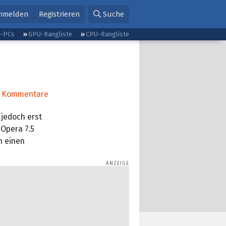
nmelden
Registrieren
Suche
g-PCs
GPU-Rangliste
CPU-Rangliste
Kommentare
 jedoch erst
 Opera 7.5
n einen