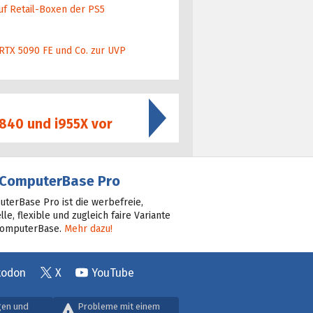
uf Retail-Boxen der PS5
 RTX 5090 FE und Co. zur UVP
E 840 und i955X vor
ComputerBase Pro
terBase Pro ist die werbefreie,
lle, flexible und zugleich faire Variante
ComputerBase.
Mehr dazu!
todon
X
YouTube
gen und
Probleme mit einem