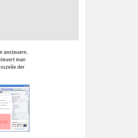
en ansteuern.
 Steuert man
esszeile der