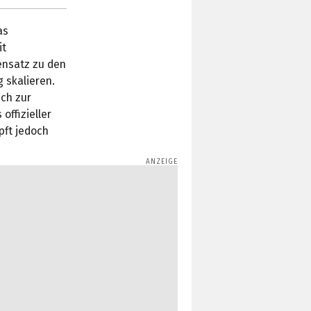
as
it
ensatz zu den
 skalieren.
ich zur
offizieller
pft jedoch