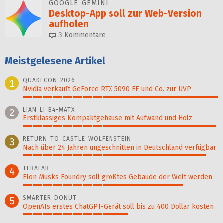
GOOGLE GEMINI
Desktop-App soll zur Web-Version
aufholen
3
Kommentare
Meistgelesene Artikel
QUAKECON 2026
1
Nvidia verkauft GeForce RTX 5090 FE und Co. zur UVP
100%
LIAN LI B4-MATX
2
Erstklassiges Kompaktgehäuse mit Aufwand und Holz
99%
RETURN TO CASTLE WOLFENSTEIN
3
Nach über 24 Jahren ungeschnitten in Deutschland verfügbar
94%
TERAFAB
4
Elon Musks Foundry soll größ­tes Gebäude der Welt werden
82%
SMARTER DONUT
5
OpenAIs erstes ChatGPT-Gerät soll bis zu 400 Dollar kosten
54%