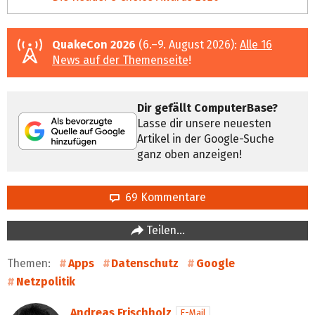
QuakeCon 2026
(6.–9. August 2026):
Alle 16
News auf der Themenseite
!
Dir gefällt ComputerBase?
Lasse dir unsere neuesten
Artikel in der Google-Suche
ganz oben anzeigen!
69 Kommentare
Teilen…
Themen:
Apps
Datenschutz
Google
Netzpolitik
Andreas Frischholz
E-Mail