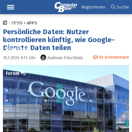
Hauptmenü
Anmelden
Registrieren
Suche
NEWS
APPS
Ticker
Persönliche Daten: Nutzer
Tests
kontrollieren künftig, wie Google-
Dienste Daten teilen
Downloads
69
Kommentare
15.1.2024 9:11
Uhr
Andreas Frischholz
Preisvergleich
Forum
Podcast
RAMageddon
RTX 5000 „Deals“
RX 9000 „Deals“
Ideale Gaming-PCs
GPU-Rangliste
CPU-Rangliste