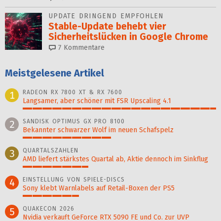
UPDATE DRINGEND EMPFOHLEN
Stable-Update behebt vier
Sicherheitslücken in Google Chrome
7
Kommentare
Meistgelesene Artikel
RADEON RX 7800 XT & RX 7600
1
Langsamer, aber schöner mit FSR Upscaling 4.1
100%
SANDISK OPTIMUS GX PRO 8100
2
Bekannter schwarzer Wolf im neuen Schafspelz
46%
QUARTALSZAHLEN
3
AMD liefert stärkstes Quartal ab, Aktie dennoch im Sinkflug
34%
EINSTELLUNG VON SPIELE-DISCS
4
Sony klebt Warnlabels auf Retail-Boxen der PS5
29%
QUAKECON 2026
5
Nvidia verkauft GeForce RTX 5090 FE und Co. zur UVP