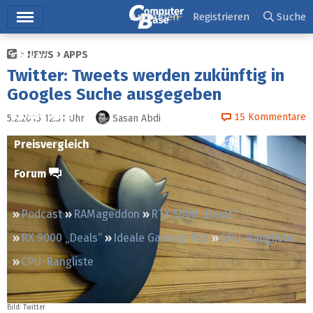
Hauptmenü
Anmelden
Registrieren
Suche
NEWS
APPS
Ticker
Twitter: Tweets werden zukünftig in
Tests
Googles Suche ausgegeben
Downloads
15
Kommentare
5.2.2015 12:31
Uhr
Sasan Abdi
Preisvergleich
Forum
Podcast
RAMageddon
RTX 5000 „Deals“
RX 9000 „Deals“
Ideale Gaming-PCs
GPU-Rangliste
CPU-Rangliste
Bild:
Twitter