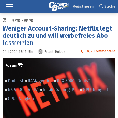
Hauptmenü
Anmelden
Registrieren
Suche
NEWS
APPS
Ticker
Weniger Account-Sharing: Netflix legt
Tests
deutlich zu und will werbefreies Abo
loswerden
Downloads
362
Kommentare
24.1.2024 13:15
Uhr
Frank Hüber
Preisvergleich
Forum
Podcast
RAMageddon
RTX 5000 „Deals“
RX 9000 „Deals“
Ideale Gaming-PCs
GPU-Rangliste
CPU-Rangliste