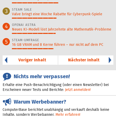
46%
STEAM SALE
3
Valve bringt eine Woche Rabatte für Cyberpunk-Spiele
44%
OPENAI ASTRA
4
Neues KI-Modell löst Jahr­zehn­te alte Ma­thematik-Pro­ble­me
43%
STEAM-UMFRAGE
5
16 GB VRAM und 8 Kerne führen – nur nicht auf dem PC
41%
Voriger Inhalt
Nächster Inhalt
Nichts mehr verpassen!
Erhalte eine Push-Benachrichtigung (oder einen Newsletter) bei
Erscheinen neuer Tests und Berichte:
Jetzt anmelden!
Warum Werbebanner?
ComputerBase berichtet unabhängig und verkauft deshalb keine
Inhalte, sondern Werbebanner.
Mehr erfahren!