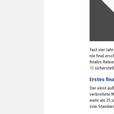
Fast vier Jah
nie final ers
finales Relea
10
sicherstell
Erstes fin
Der einst äu
verbreitete 
mehr als 25 
zum Standard