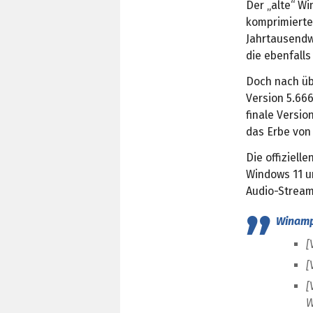
Der „alte“ W
komprimierte
Jahrtausend
die ebenfalls
Doch nach üb
Version 5.666
finale Versio
das Erbe von
Die offizielle
Windows 11 u
Audio-Stream
Winamp
[
[
[
W