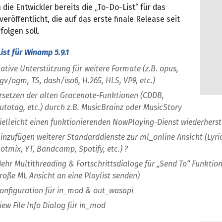
ie Entwickler bereits die „To-Do-List“ für das
veröffentlicht, die auf das erste finale Release seit
folgen soll.
ist für Winamp 5.9.1
ative Unterstützung für weitere Formate (z.B. opus,
gv/ogm, TS, dash/iso6, H.265, HLS, VP9, etc.)
rsetzen der alten Gracenote-Funktionen (CDDB,
utotag, etc.) durch z.B. MusicBrainz oder MusicStory
ielleicht einen funktionierenden NowPlaying-Dienst wiederherst
inzufügen weiterer Standarddienste zur ml_online Ansicht (Lyri
otmix, YT, Bandcamp, Spotify, etc.) ?
ehr Multithreading & Fortschrittsdialoge für „Send To“ Funktion
roße ML Ansicht an eine Playlist senden)
onfiguration für in_mod & out_wasapi
iew File Info Dialog für in_mod