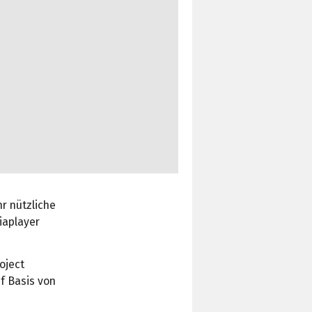
r nützliche
iaplayer
oject
f Basis von