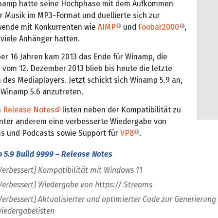
inamp hatte seine Hochphase mit dem Aufkommen
r Musik im MP3-Format und duellierte sich zur
wende mit Konkurrenten wie
AIMP
und
Foobar2000
,
 viele Anhänger hatten.
er 16 Jahren kam 2013 das Ende für Winamp, die
 vom 12. Dezember 2013 blieb bis heute die letzte
n des Mediaplayers. Jetzt schickt sich Winamp 5.9 an,
 Winamp 5.6 anzutreten.
n
Release Notes
listen neben der Kompatibilität zu
nter anderem eine verbesserte Wiedergabe von
s und Podcasts sowie Support für
VP8
.
 5.9 Build 9999 – Release Notes
Verbessert] Kompatibilität mit Windows 11
Verbessert] Wiedergabe von https:// Streams
Verbessert] Aktualisierter und optimierter Code zur Generierun
iedergabelisten