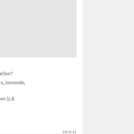
ellen?
cs, Jamendo,
en (z.B.