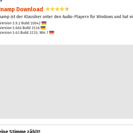
inamp Download
4,5 Sterne
namp ist der Klassiker unter den Audio-Playern für Windows und hat vi
Version 5.9.2 Build 10042
D
Version 5.666 Build 3516
eu
D
Version 5.63 Build 3235, Win 7
eu
tsc
D
tsc
h
eu
h
tsc
h
ine Stimme zählt!