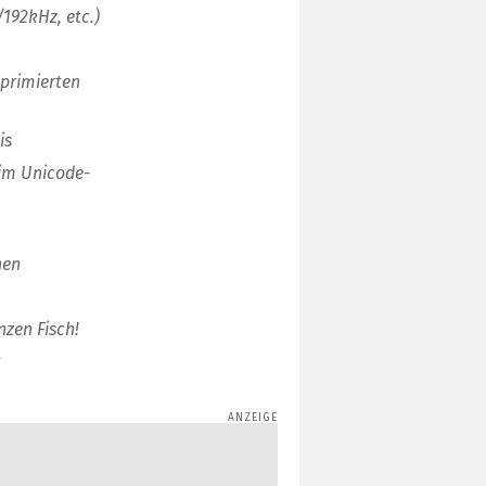
/192kHz, etc.)
mprimierten
is
 im Unicode-
nen
nzen Fisch!
r