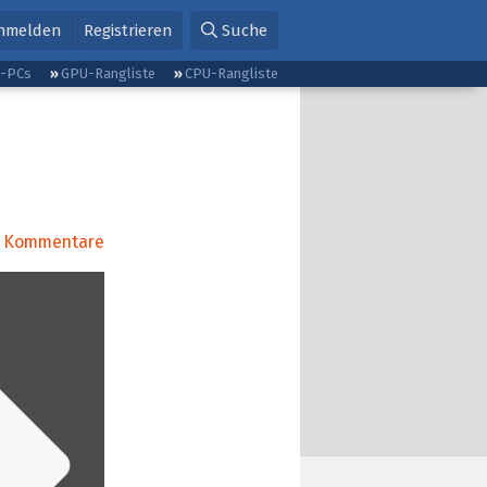
nmelden
Registrieren
Suche
g-PCs
GPU-Rangliste
CPU-Rangliste
Kommentare