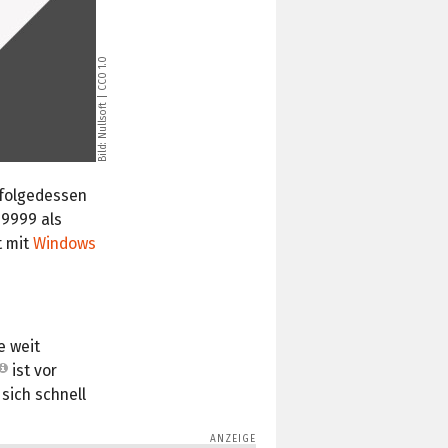
CC0 1.0
Bild: Nullsoft |
nfolgedessen
 9999 als
t mit
Windows
e weit
ist vor
sich schnell