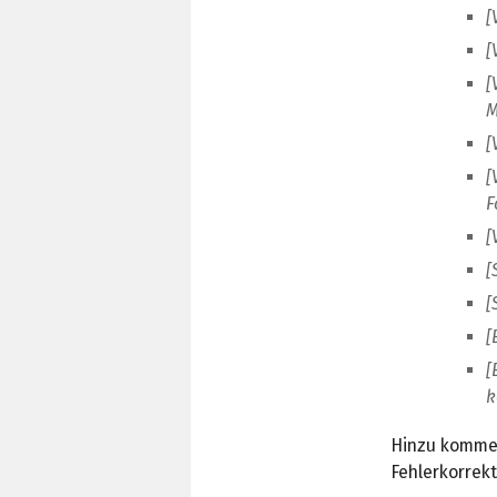
[
[
[
M
[
[
F
[
[
[
[
[
k
Hinzu kommen
Fehlerkorrek