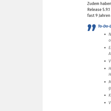
Zudem haben d
Release 5.9.1 
fast 9 Jahren 
To-Do-L
N
o
E
A
V
H
H
M
g
K
V