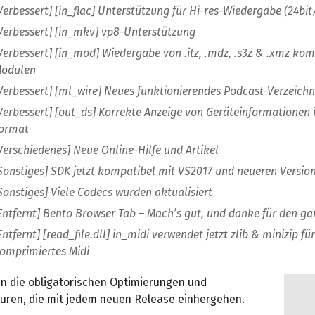
Verbessert] [in_flac] Unterstützung für Hi-res-Wiedergabe (24bit
Verbessert] [in_mkv] vp8-Unterstützung
Verbessert] [in_mod] Wiedergabe von .itz, .mdz, .s3z & .xmz ko
odulen
Verbessert] [ml_wire] Neues funktionierendes Podcast-Verzeichn
Verbessert] [out_ds] Korrekte Anzeige von Geräteinformationen
ormat
Verschiedenes] Neue Online-Hilfe und Artikel
Sonstiges] SDK jetzt kompatibel mit VS2017 und neueren Versio
Sonstiges] Viele Codecs wurden aktualisiert
Entfernt] Bento Browser Tab – Mach’s gut, und danke für den ga
Entfernt] [read_file.dll] in_midi verwendet jetzt zlib & minizip fü
omprimiertes Midi
 die obligatorischen Optimierungen und
turen, die mit jedem neuen Release einhergehen.