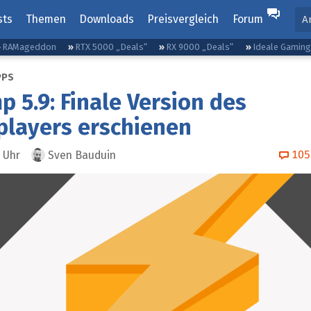
sts
Themen
Downloads
Preisvergleich
Forum
A
RAMageddon
RTX 5000 „Deals“
RX 9000 „Deals“
Ideale Gamin
PPS
 5.9: Finale Version des
players erschienen
105
Uhr
Sven Bauduin