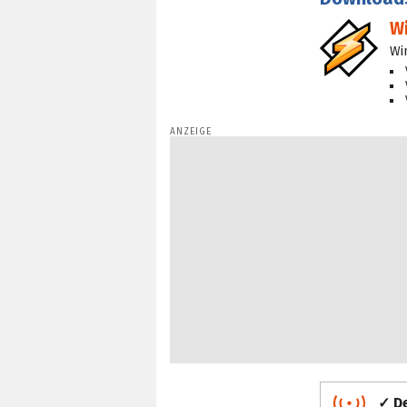
W
Wi
✓ De