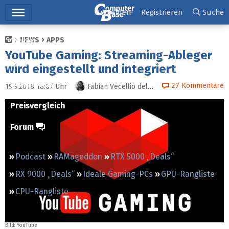
Hauptmenü
Anmelden
Registrieren
Suche
NEWS
APPS
Ticker
YouTube Gaming: Streaming-Ableger
Tests
wird eingestellt und integriert
Downloads
27
Kommentare
19.9.2018 18:07
Uhr
Fabian Vecellio del Monego
Preisvergleich
Forum
Podcast
RAMageddon
RTX 5000 „Deals“
RX 9000 „Deals“
Ideale Gaming-PCs
GPU-Rangliste
CPU-Rangliste
Bild: YouTube