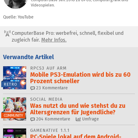
Videospielen.
Quelle: YouTube
ComputerBase Pro: werbefrei, schnell, flexibel und
zugleich fair.
Mehr Infos.
Verwandte Artikel
RPCS3 AUF ARM
Mobile PS3-Emulation wird bis zu 60
Prozent schneller
RETRO
23
Kommentare
SOCIAL MEDIA
Was nutzt du und wie stehst du zu
Alters­grenzen für Jugendliche?
COMMUNITY
204
Kommentare
Umfrage
GAMENATIVE 1.1.1
PC-Spiele lokal auf dem Android-