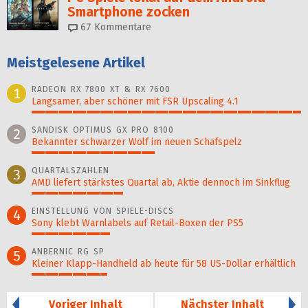
Smartphone zocken
67
Kommentare
Meistgelesene Artikel
RADEON RX 7800 XT & RX 7600
1
Langsamer, aber schöner mit FSR Upscaling 4.1
100%
SANDISK OPTIMUS GX PRO 8100
2
Bekannter schwarzer Wolf im neuen Schafspelz
46%
QUARTALSZAHLEN
3
AMD liefert stärkstes Quartal ab, Aktie dennoch im Sinkflug
34%
EINSTELLUNG VON SPIELE-DISCS
4
Sony klebt Warnlabels auf Retail-Boxen der PS5
29%
ANBERNIC RG SP
5
Kleiner Klapp-Hand­held ab heute für 58 US-Dollar er­hält­lich
28%
Voriger Inhalt
Nächster Inhalt