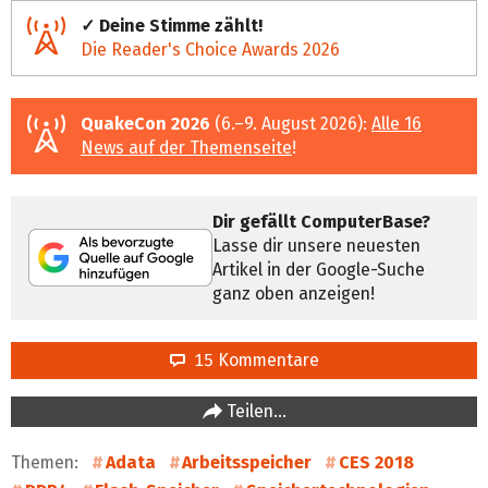
✓ Deine Stimme zählt!
Die Reader's Choice Awards 2026
QuakeCon 2026
(6.–9. August 2026):
Alle 16
News auf der Themenseite
!
Dir gefällt ComputerBase?
Lasse dir unsere neuesten
Artikel in der Google-Suche
ganz oben anzeigen!
15 Kommentare
Teilen…
Themen:
Adata
Arbeitsspeicher
CES 2018