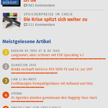
ist da
BERICHT
983
Kommentare
SPEICHERPREISE IM CHECK
Die Krise spitzt sich weiter zu
211
Kommentare
Meistgelesene Artikel
RADEON RX 7800 XT & RX 7600
1
Langsamer, aber schöner mit FSR Upscaling 4.1
100%
QUAKECON 2026
2
Nvidia verkauft GeForce RTX 5090 FE und Co. zur UVP
49%
LIAN LI B4-MATX
3
Erstklassiges Kompaktgehäuse mit Aufwand und Holz
35%
OPENAI
4
KI-Agenten planten gemein­sam den Hugging-Face-Hack
34%
EINSTELLUNG VON SPIELE-DISCS