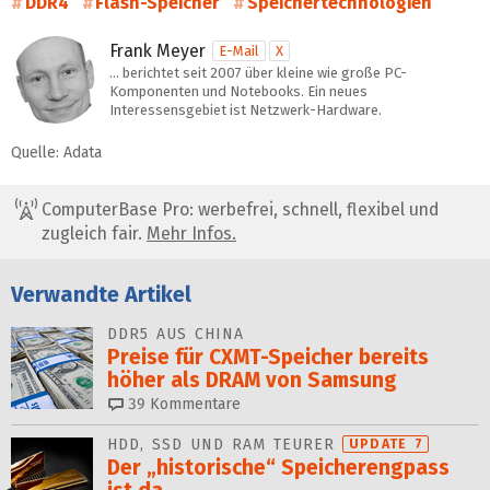
DDR4
Flash-Speicher
Speichertechnologien
Frank Meyer
E-Mail
X
… berichtet seit 2007 über kleine wie große PC-
Komponenten und Notebooks. Ein neues
Interessensgebiet ist Netzwerk-Hardware.
Quelle: Adata
ComputerBase Pro: werbefrei, schnell, flexibel und
zugleich fair.
Mehr Infos.
Verwandte Artikel
DDR5 AUS CHINA
Preise für CXMT-Speicher bereits
höher als DRAM von Samsung
39
Kommentare
HDD, SSD UND RAM TEURER
UPDATE 7
Der „historische“ Speicher­engpass