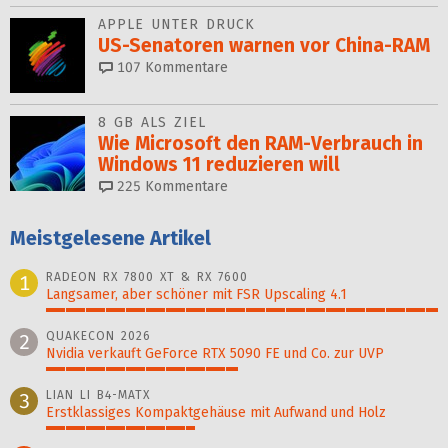
APPLE UNTER DRUCK
US-Senatoren warnen vor China-RAM
107
Kommentare
8 GB ALS ZIEL
Wie Microsoft den RAM-Verbrauch in
Windows 11 reduzieren will
225
Kommentare
Meistgelesene Artikel
RADEON RX 7800 XT & RX 7600
1
Langsamer, aber schöner mit FSR Upscaling 4.1
100%
QUAKECON 2026
2
Nvidia verkauft GeForce RTX 5090 FE und Co. zur UVP
49%
LIAN LI B4-MATX
3
Erstklassiges Kompaktgehäuse mit Aufwand und Holz
38%