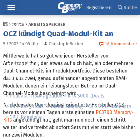
Hauptmenü
Anmelden
Registrieren
Suche
NEWS
ARBEITSSPEICHER
Ticker
OCZ kündigt Quad-Modul-Kit an
Tests
5.7.2003 14:05
Uhr
Christoph Becker
16
Kommentare
Downloads
Mittlerweile hat so gut wie jeder Hersteller von
Arbeitsspeicher, der etwas auf sich hält, ein oder mehrere
Preisvergleich
Dual-Channel-Kits im Produktportfolio. Diese bestehen
Forum
dann aus zwei, genau aufeinander abgestimmten RAM-
Modulen, denen ein reibungsloser Betrieb im Dual-
Channel-Modus bescheinigt wird.
Podcast
RAMageddon
RTX 5000 „Deals“
Nachdem der Overclocking-orientierte Hersteller OCZ
RX 9000 „Deals“
Ideale Gaming-PCs
GPU-Rangliste
bereits vor einigen Tagen erste günstige
PC3700 Memory-
CPU-Rangliste
Kits
angekündigt hat, geht man nun noch einen Schritt
weiter und vertreibt ab sofort Sets mit vier statt wie bisher
nur zwei Modulen.