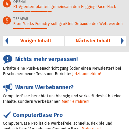
OPENAI
4
KI-Agenten planten gemein­sam den Hugging-Face-Hack
34%
TERAFAB
5
Elon Musks Foundry soll größ­tes Gebäude der Welt werden
30%
Voriger Inhalt
Nächster Inhalt
Nichts mehr verpassen!
Erhalte eine Push-Benachrichtigung (oder einen Newsletter) bei
Erscheinen neuer Tests und Berichte:
Jetzt anmelden!
Warum Werbebanner?
ComputerBase berichtet unabhängig und verkauft deshalb keine
Inhalte, sondern Werbebanner.
Mehr erfahren!
ComputerBase Pro
ComputerBase Pro ist die werbefreie, schnelle, flexible und
zugleich faire Variante von ComputerBase.
Mehr dazu!