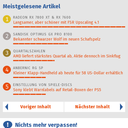
Meistgelesene Artikel
RADEON RX 7800 XT & RX 7600
1
Langsamer, aber schöner mit FSR Upscaling 4.1
100%
SANDISK OPTIMUS GX PRO 8100
2
Bekannter schwarzer Wolf im neuen Schafspelz
49%
QUARTALSZAHLEN
3
AMD liefert stärkstes Quartal ab, Aktie dennoch im Sinkflug
37%
ANBERNIC RG SP
4
Kleiner Klapp-Hand­held ab heute für 58 US-Dollar er­hält­lich
29%
EINSTELLUNG VON SPIELE-DISCS
5
Sony klebt Warnlabels auf Retail-Boxen der PS5
29%
Voriger Inhalt
Nächster Inhalt
Nichts mehr verpassen!