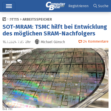
Hauptmenü
Anmelden
Registrieren
Suche
NEWS
ARBEITSSPEICHER
Ticker
SOT-MRAM: TSMC hilft bei Entwicklung
Tests
des möglichen SRAM-Nachfolgers
Downloads
24
Kommentare
18.1.2024 7:09
Uhr
Michael Günsch
Preisvergleich
Forum
Podcast
RAMageddon
RTX 5000 „Deals“
RX 9000 „Deals“
Ideale Gaming-PCs
GPU-Rangliste
CPU-Rangliste
Bild: ITRI