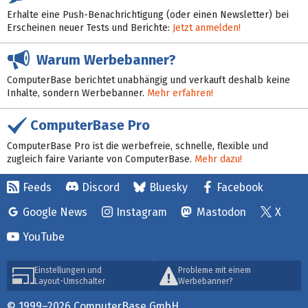
Erhalte eine Push-Benachrichtigung (oder einen Newsletter) bei
Erscheinen neuer Tests und Berichte:
Jetzt anmelden!
Warum Werbebanner?
ComputerBase berichtet unabhängig und verkauft deshalb keine
Inhalte, sondern Werbebanner.
Mehr erfahren!
ComputerBase Pro
ComputerBase Pro ist die werbefreie, schnelle, flexible und
zugleich faire Variante von ComputerBase.
Mehr dazu!
Feeds
Discord
Bluesky
Facebook
Google News
Instagram
Mastodon
X
YouTube
Einstellungen und
Probleme mit einem
Layout-Umschalter
Werbebanner?
© 1999–2026 ComputerBase GmbH