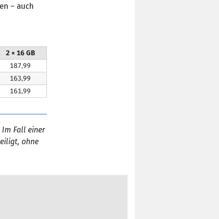
ten – auch
2 × 16 GB
187,99
163,99
161,99
 Im Fall einer
iligt, ohne