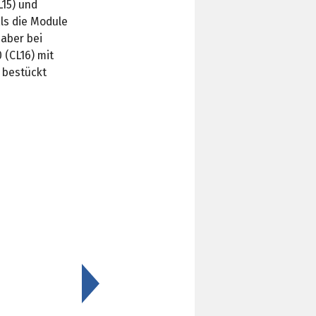
15) und
ls die Module
aber bei
(CL16) mit
 bestückt
>