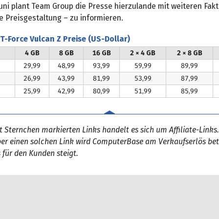
Juni plant Team Group die Presse hierzulande mit weiteren Fak
le Preisgestaltung – zu informieren.
-Force Vulcan Z Preise (US-Dollar)
4 GB
8 GB
16 GB
2 × 4 GB
2 × 8 GB
29,99
48,99
93,99
59,99
89,99
26,99
43,99
81,99
53,99
87,99
25,99
42,99
80,99
51,99
85,99
it Sternchen markierten Links handelt es sich um Affiliate-Links.
er einen solchen Link wird ComputerBase am Verkaufserlös bete
s für den Kunden steigt.