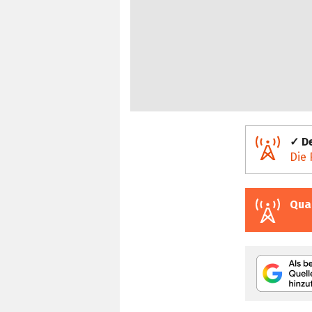
✓ De
Die 
Qua