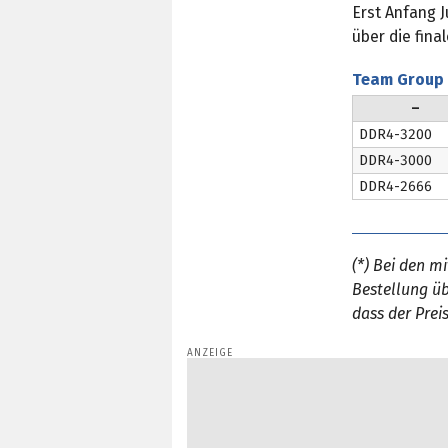
Erst Anfang 
über die fina
Team Group T
–
DDR4-3200
DDR4-3000
DDR4-2666
(*) Bei den m
Bestellung üb
dass der Prei