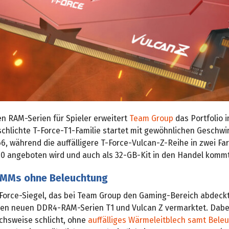
en RAM-Serien für Spieler erweitert
Team Group
das Portfolio 
schlichte T-Force-T1-Familie startet mit gewöhnlichen Geschwi
6, während die auffälligere T-Force-Vulcan-Z-Reihe in zwei Fa
0 angeboten wird und auch als 32-GB-Kit in den Handel kommt
IMMs ohne Beleuchtung
Force-Siegel, das bei Team Group den Gaming-Bereich abdeck
den neuen DDR4-RAM-Serien T1 und Vulcan Z vermarktet. Dabei 
ichsweise schlicht, ohne
auffälliges Wärmeleitblech samt Bele