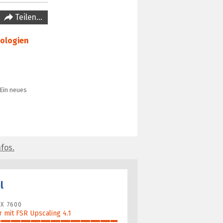
Teilen…
ologien
Ein neues
fos.
l
X 7600
 mit FSR Upscaling 4.1