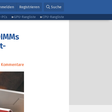
nmelden
Registrieren
Suche
g-PCs
GPU-Rangliste
CPU-Rangliste
-DIMMs
t-
Kommentare