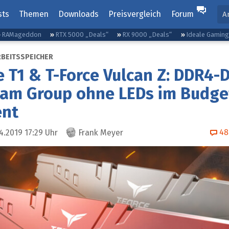
sts
Themen
Downloads
Preisvergleich
Forum
A
RAMageddon
RTX 5000 „Deals“
RX 9000 „Deals“
Ideale Gamin
RBEITSSPEICHER
e T1 & T-Force Vulcan Z: DDR4
eam Group ohne LEDs im Budge
nt
48
4.2019 17:29
Uhr
Frank Meyer