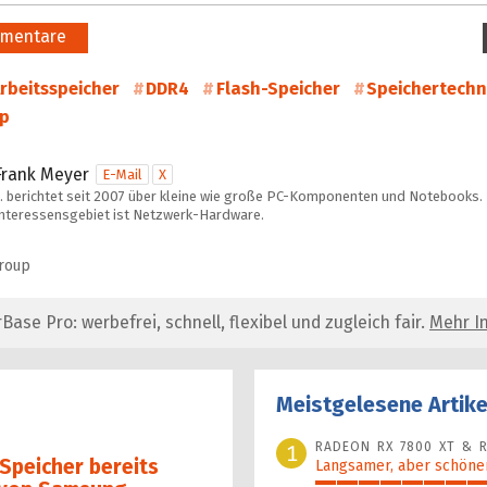
mentare
rbeitsspeicher
DDR4
Flash-Speicher
Speichertechn
p
Frank Meyer
E-Mail
X
… berichtet seit 2007 über kleine wie große PC-Komponenten und Notebooks. 
Interessensgebiet ist Netzwerk-Hardware.
Group
se Pro: werbefrei, schnell, flexibel und zugleich fair.
Mehr In
Meistgelesene Artike
RADEON RX 7800 XT & R
1
Speicher bereits
Langsamer, aber schöner