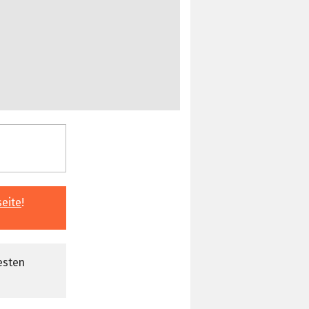
seite
!
esten