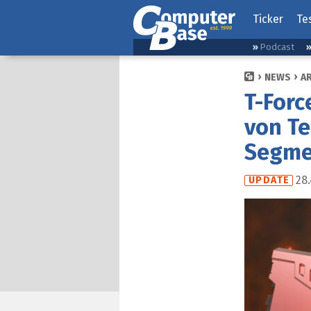
Ticker
Te
Podcast
NEWS
A
T-Forc
von T
Segme
28.
UPDATE