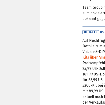
Team Group h
zum anvisier
bekannt geg
09
UPDATE
Auf Nachfra
Details zum M
Vulcan-Z-DIM
Kits über Am
Preisempfehl
25,99 US-Dol
161,99 US-Do
für 87,99 US
3200-Kit bei 
mit 89,99 US-
aktuell noch 
der Verkaufss