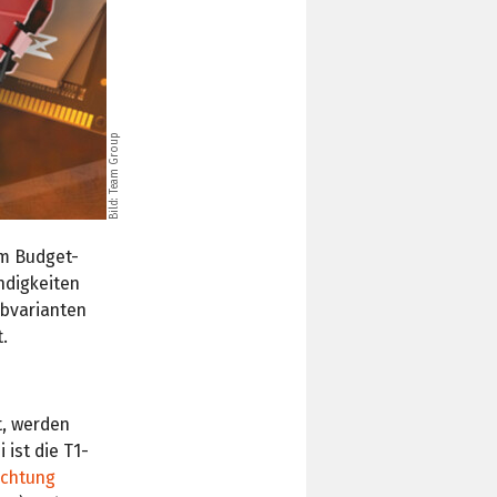
Bild: Team Group
im Budget-
ndigkeiten
rbvarianten
.
t, werden
ist die T1-
uchtung