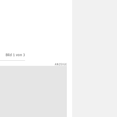
Bild
1
von 3
Team Group T-Force Vulcan Z (Bild: Team Group)