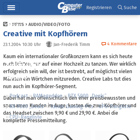
Hauptmenü
Anmelden
Registrieren
Suche
NEWS
AUDIO/VIDEO/FOTO
Ticker
Creative mit Kopfhörern
Tests
4
Kommentare
23.1.2004 10:30
Uhr
Jan-Frederik Timm
Downloads
Kaum ein internationaler Großkonzern kann es sich heute
noch leisten, nur auf einer Hochzeit zu tanzen. Wer wirklich
Preisvergleich
erfolgreich sein will, der ist bestrebt, auf möglichst vielen
Forum
Märkten ein Wörtchen mitzureden. Creative Labs tut dies
nun auch im Kopfhörer-Segment.
Podcast
RAMageddon
RTX 5000 „Deals“
Dabei hat man offensichtlich den eher preisbewussten und
sparsamen Kunden im Auge, kosten die zwei Köpfhörer und
RX 9000 „Deals“
Ideale Gaming-PCs
GPU-Rangliste
das Headset zwischen 9,90 € und 29,90 €. Anbei die
CPU-Rangliste
komplette Pressemitteilung.