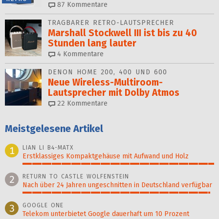
87
Kommentare
TRAGBARER RETRO-LAUTSPRECHER
Marshall Stockwell III ist bis zu 40
Stunden lang lauter
4
Kommentare
DENON HOME 200, 400 UND 600
Neue Wireless-Multiroom-
Lautsprecher mit Dolby Atmos
22
Kommentare
Meistgelesene Artikel
LIAN LI B4-MATX
1
Erstklassiges Kompaktgehäuse mit Aufwand und Holz
100%
RETURN TO CASTLE WOLFENSTEIN
2
Nach über 24 Jahren ungeschnitten in Deutschland verfügbar
98%
GOOGLE ONE
3
Telekom unterbietet Google dauerhaft um 10 Prozent