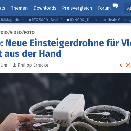
sts
Themen
Downloads
Preisvergleich
Forum
A
RAMageddon
RTX 5000 „Deals“
RX 9000 „Deals“
Ideale Gamin
UDIO/VIDEO/FOTO
ip: Neue Einsteigerdrohne für V
t aus der Hand
Uhr
Philipp Ernicke
39