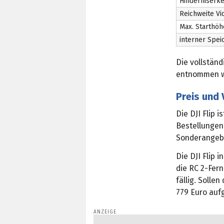
Hinderniserk
Reichweite V
Max. Starthöh
interner Spei
Die vollstän
entnommen w
Preis und 
Die DJI Flip 
Bestellungen 
Sonderangebo
Die DJI Flip 
die RC 2-Fern
fällig. Soll
779 Euro auf