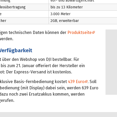
ennung
vor- und abwärtsgerichtet
ideoübertragung
bis zu 13 Kilometer
e
3.000 Meter
cher
2GB, erweiterbar
digen technischen Daten können der
Produktseite
erden.
Verfügbarkeit
ist über den Webshop von DJI bestellbar. Für
bis zum 21. Januar offeriert der Hersteller ein
t: Der Express-Versand ist kostenlos.
inklusive Basis-Fernbedienung kostet
439 Euro
. Soll
bedienung (mit Display) dabei sein, werden 639 Euro
en dazu noch zwei Ersatzakkus kommen, werden
gerufen.