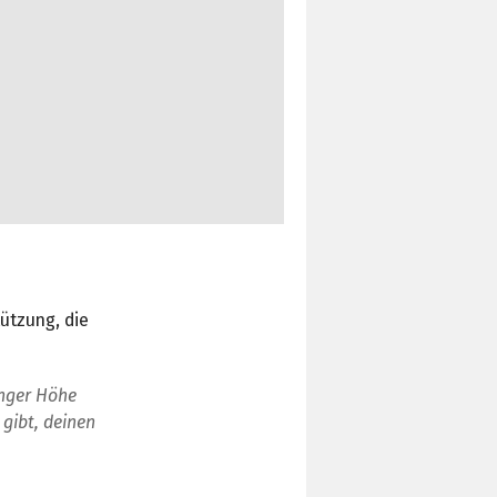
ützung, die
inger Höhe
gibt, deinen