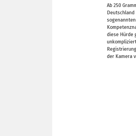
Ab 250 Gramm
Deutschland 
sogenannten 
Kompetenznac
diese Hürde g
unkomplizier
Registrierun
der Kamera v