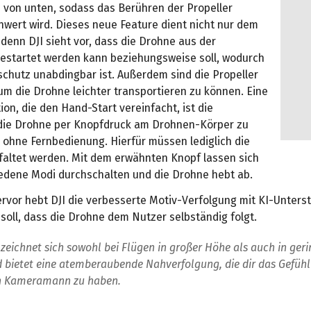
 von unten, sodass das Berühren der Propeller
hwert wird. Dieses neue Feature dient nicht nur dem
denn DJI sieht vor, dass die Drohne aus der
estartet werden kann beziehungsweise soll, wodurch
schutz unabdingbar ist. Außerdem sind die Propeller
um die Drohne leichter transportieren zu können. Eine
ion, die den Hand-Start vereinfacht, ist die
 die Drohne per Knopfdruck am Drohnen-Körper zu
 ohne Fernbedienung. Hierfür müssen lediglich die
tfaltet werden. Mit dem erwähnten Knopf lassen sich
edene Modi durchschalten und die Drohne hebt ab.
rvor hebt DJI die verbesserte Motiv-Verfolgung mit KI-Unterst
soll, dass die Drohne dem Nutzer selbständig folgt.
p zeichnet sich sowohl bei Flügen in großer Höhe als auch in ger
 bietet eine atemberaubende Nahverfolgung, die dir das Gefühl 
n Kameramann zu haben.