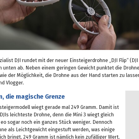
alist DJI rundet mit der neuer Einsteigerdrohne „DJI Flip“ (DJI
ch unten ab. Neben einem geringen Gewicht punktet die Drohn
ie der Möglichkeit, die Drohne aus der Hand starten zu lassen
nd Vlogger.
, die magische Grenze
steigermodell wiegt gerade mal 249 Gramm. Damit ist
t DJIs leichteste Drohne, denn die Mini 3 wiegt gleich
 Neo sogar noch ein ganzes Stück weniger. Dennoch
hne als Leichtgewicht eingestuft werden, was einige
sich bringt. 249 Gramm ist nämlich kein zufälliger Wert.