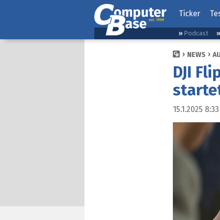
Ticker
Te
Podcast
NEWS
A
DJI Fl
starte
15.1.2025 8:33