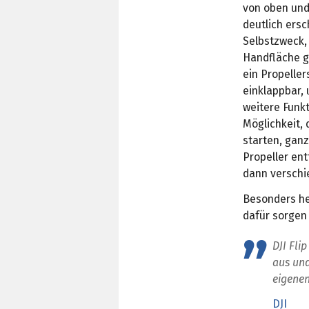
von oben und
deutlich ersc
Selbstzweck, 
Handfläche g
ein Propeller
einklappbar, 
weitere Funkt
Möglichkeit,
starten, ganz
Propeller en
dann verschi
Besonders he
dafür sorgen 
DJI Fli
aus und
eigene
DJI