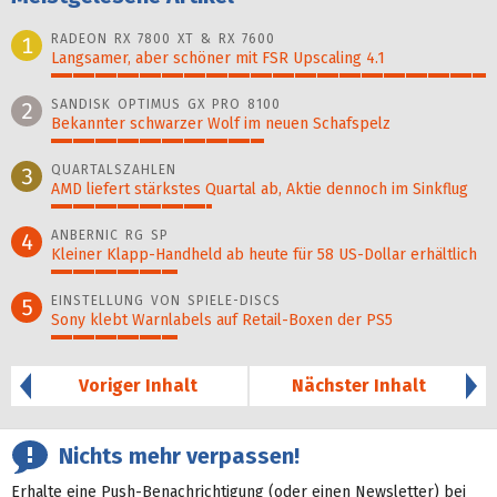
RADEON RX 7800 XT & RX 7600
1
Langsamer, aber schöner mit FSR Upscaling 4.1
100%
SANDISK OPTIMUS GX PRO 8100
2
Bekannter schwarzer Wolf im neuen Schafspelz
49%
QUARTALSZAHLEN
3
AMD liefert stärkstes Quartal ab, Aktie dennoch im Sinkflug
37%
ANBERNIC RG SP
4
Kleiner Klapp-Hand­held ab heute für 58 US-Dollar er­hält­lich
29%
EINSTELLUNG VON SPIELE-DISCS
5
Sony klebt Warnlabels auf Retail-Boxen der PS5
29%
Voriger Inhalt
Nächster Inhalt
Nichts mehr verpassen!
Erhalte eine Push-Benachrichtigung (oder einen Newsletter) bei