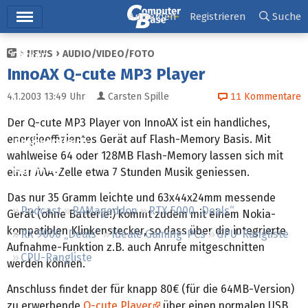
Hauptmenü
Anmelden
Registrieren
Suche
NEWS
AUDIO/VIDEO/FOTO
Ticker
InnoAX Q-cute MP3 Player
Tests
4.1.2003 13:49
Uhr
Carsten Spille
11
Kommentare
Downloads
Der Q-cute MP3 Player von InnoAX ist ein handliches,
energieeffizientes Gerät auf Flash-Memory Basis. Mit
Preisvergleich
wahlweise 64 oder 128MB Flash-Memory lassen sich mit
Forum
einer AAA-Zelle etwa 7 Stunden Musik geniessen.
Das nur 35 Gramm leichte und 63x44x24mm messende
Podcast
RAMageddon
RTX 5000 „Deals“
Gerät (ohne Batterie!) kommt zudem mit einem Nokia-
kompatiblen Klinkenstecker, so dass über die integrierte
RX 9000 „Deals“
Ideale Gaming-PCs
GPU-Rangliste
Aufnahme-Funktion z.B. auch Anrufe mitgeschnitten
CPU-Rangliste
werden können.
Anschluss findet der für knapp 80€ (für die 64MB-Version)
zu erwerbende
Q-cute Player
über einen normalen USB