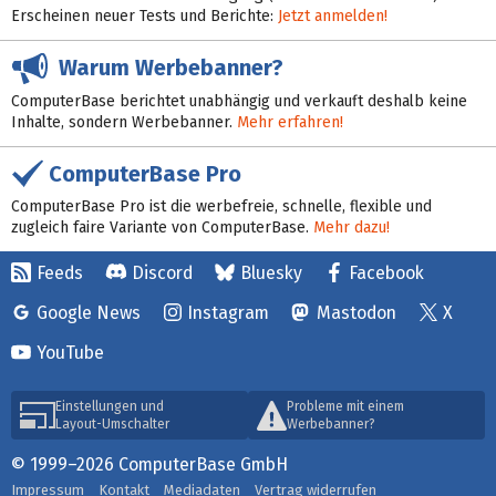
Erscheinen neuer Tests und Berichte:
Jetzt anmelden!
Warum Werbebanner?
ComputerBase berichtet unabhängig und verkauft deshalb keine
Inhalte, sondern Werbebanner.
Mehr erfahren!
ComputerBase Pro
ComputerBase Pro ist die werbefreie, schnelle, flexible und
zugleich faire Variante von ComputerBase.
Mehr dazu!
Feeds
Discord
Bluesky
Facebook
Google News
Instagram
Mastodon
X
YouTube
Einstellungen und
Probleme mit einem
Layout-Umschalter
Werbebanner?
© 1999–2026 ComputerBase GmbH
Impressum
Kontakt
Mediadaten
Vertrag widerrufen