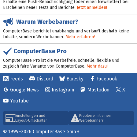
Erhalte eine Push-Benachrichtigung (oder einen Newsletter) bei
Erscheinen neuer Tests und Berichte:
Jetzt anmelden!
Warum Werbebanner?
ComputerBase berichtet unabhängig und verkauft deshalb keine
Inhalte, sondern Werbebanner.
Mehr erfahren!
ComputerBase Pro
ComputerBase Pro ist die werbefreie, schnelle, flexible und
zugleich faire Variante von ComputerBase.
Mehr dazu!
Feeds
Discord
Bluesky
Facebook
Google News
Instagram
Mastodon
X
YouTube
Einstellungen und
Probleme mit einem
Layout-Umschalter
Werbebanner?
© 1999–2026 ComputerBase GmbH