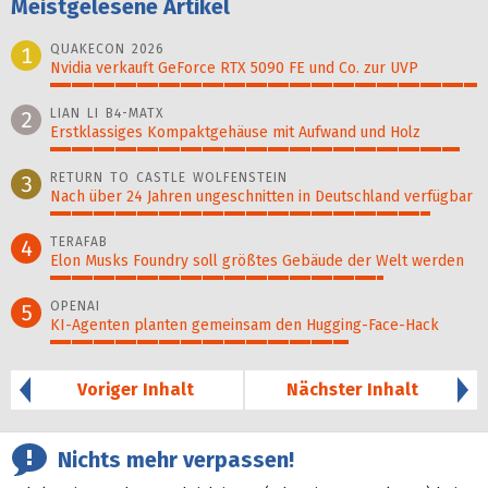
Meistgelesene Artikel
QUAKECON 2026
1
Nvidia verkauft GeForce RTX 5090 FE und Co. zur UVP
100%
LIAN LI B4-MATX
2
Erstklassiges Kompaktgehäuse mit Aufwand und Holz
96%
RETURN TO CASTLE WOLFENSTEIN
3
Nach über 24 Jahren ungeschnitten in Deutschland verfügbar
89%
TERAFAB
4
Elon Musks Foundry soll größ­tes Gebäude der Welt werden
78%
OPENAI
5
KI-Agenten planten gemein­sam den Hugging-Face-Hack
70%
Voriger Inhalt
Nächster Inhalt
Nichts mehr verpassen!