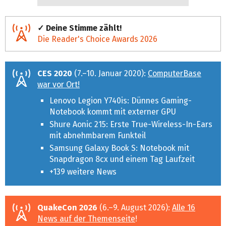
✓ Deine Stimme zählt!
Die Reader's Choice Awards 2026
CES 2020
(7.–10. Januar 2020):
ComputerBase
war vor Ort!
Lenovo Legion Y740is: Dünnes Gaming-
Notebook kommt mit externer GPU
Shure Aonic 215: Erste True-Wireless-In-Ears
mit abnehmbarem Funkteil
Samsung Galaxy Book S: Notebook mit
Snapdragon 8cx und einem Tag Laufzeit
+139 weitere News
QuakeCon 2026
(6.–9. August 2026):
Alle 16
News auf der Themenseite
!