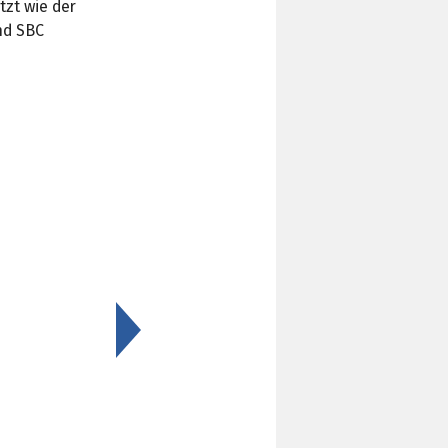
tzt wie der
nd SBC
>