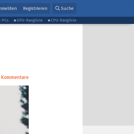
nmelden
Registrieren
Suche
g-PCs
GPU-Rangliste
CPU-Rangliste
o
Kommentare