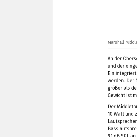
Marshall Middle
An der Obers
und der eing
Ein integrier
werden. Der M
größer als d
Gewicht ist m
Der Middleton
10 Watt und z
Lautsprechers
Basslautspre
91 dB SPL an.