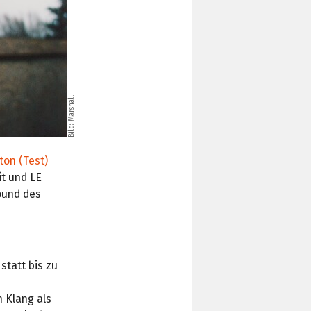
Bild: Marshall
ton (Test)
it und LE
Sound des
statt bis zu
n Klang als