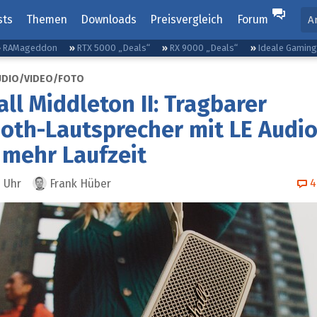
sts
Themen
Downloads
Preisvergleich
Forum
A
RAMageddon
RTX 5000 „Deals“
RX 9000 „Deals“
Ideale Gamin
UDIO/VIDEO/FOTO
ll Middleton II: Tragbarer
oth-Lautsprecher mit LE Audi
 mehr Laufzeit
4
0
Uhr
Frank Hüber