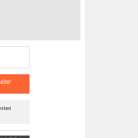
seite
!
esten