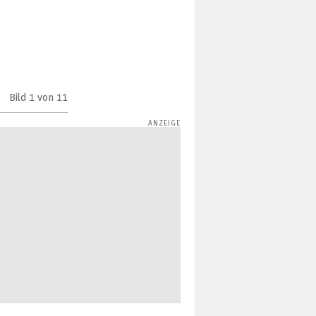
Bild
1
von 11
Marshall Middleton II (Bild: Marshall)