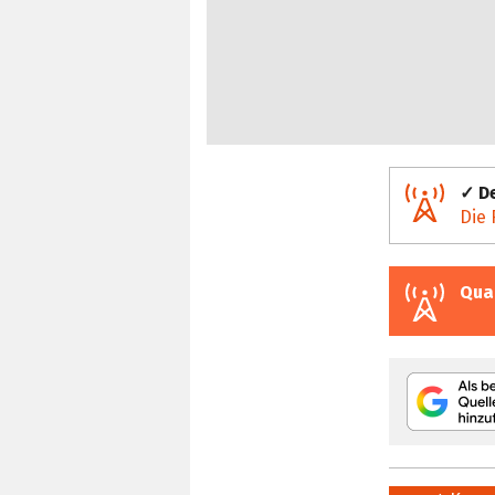
✓ De
Die 
Qua