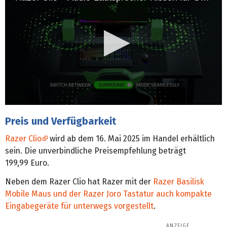
0
s
Preis und Verfügbarkeit
e
c
Razer Clio
wird ab dem 16. Mai 2025 im Handel erhältlich
o
n
sein. Die unverbindliche Preisempfehlung beträgt
d
199,99 Euro.
s
o
f
Neben dem Razer Clio hat Razer mit der
Razer Basilisk
0
Mobile Maus und der Razer Joro Tastatur auch kompakte
s
e
Eingabegeräte für unterwegs vorgestellt
.
c
o