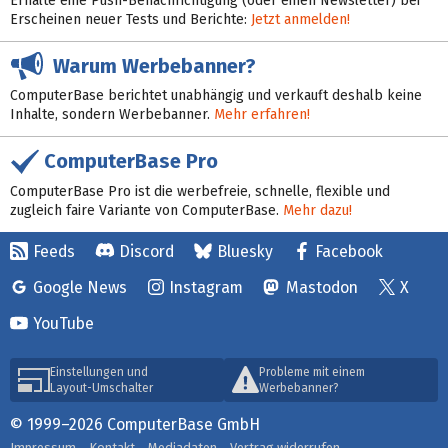
Erhalte eine Push-Benachrichtigung (oder einen Newsletter) bei
Erscheinen neuer Tests und Berichte:
Jetzt anmelden!
Warum Werbebanner?
ComputerBase berichtet unabhängig und verkauft deshalb keine
Inhalte, sondern Werbebanner.
Mehr erfahren!
ComputerBase Pro
ComputerBase Pro ist die werbefreie, schnelle, flexible und
zugleich faire Variante von ComputerBase.
Mehr dazu!
Feeds
Discord
Bluesky
Facebook
Google News
Instagram
Mastodon
X
YouTube
Einstellungen und
Probleme mit einem
Layout-Umschalter
Werbebanner?
© 1999–2026 ComputerBase GmbH
Impressum
Kontakt
Mediadaten
Vertrag widerrufen