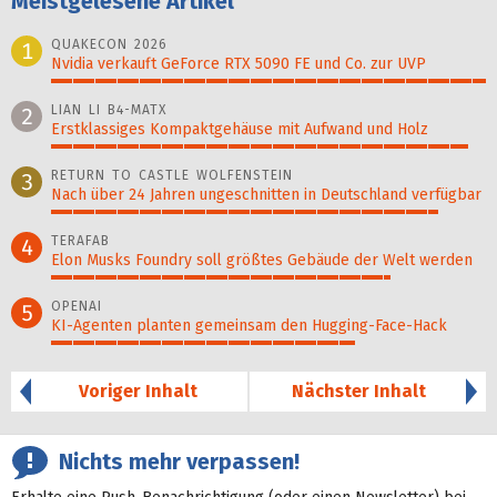
Meistgelesene Artikel
QUAKECON 2026
1
Nvidia verkauft GeForce RTX 5090 FE und Co. zur UVP
100%
LIAN LI B4-MATX
2
Erstklassiges Kompaktgehäuse mit Aufwand und Holz
96%
RETURN TO CASTLE WOLFENSTEIN
3
Nach über 24 Jahren ungeschnitten in Deutschland verfügbar
89%
TERAFAB
4
Elon Musks Foundry soll größ­tes Gebäude der Welt werden
78%
OPENAI
5
KI-Agenten planten gemein­sam den Hugging-Face-Hack
70%
Voriger Inhalt
Nächster Inhalt
Nichts mehr verpassen!