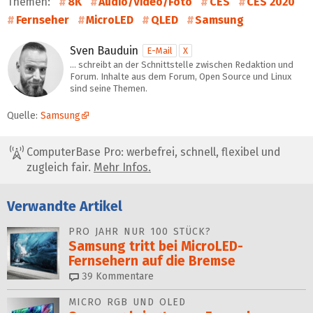
Themen:
8K
Audio/Video/Foto
CES
CES 2020
Fernseher
MicroLED
QLED
Samsung
Sven Bauduin
E-Mail
X
… schreibt an der Schnittstelle zwischen Redaktion und
Forum. Inhalte aus dem Forum, Open Source und Linux
sind seine Themen.
Quelle:
Samsung
ComputerBase Pro: werbefrei, schnell, flexibel und
zugleich fair.
Mehr Infos.
Verwandte Artikel
PRO JAHR NUR 100 STÜCK?
Samsung tritt bei MicroLED-
Fernsehern auf die Bremse
39
Kommentare
MICRO RGB UND OLED