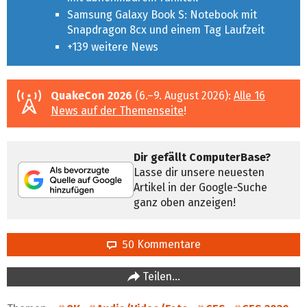
Samsung Galaxy Book S: Notebook mit
Snapdragon 8cx und einem Tag Laufzeit
+139 weitere News
QuakeCon 2026
(6.–9. August 2026):
Alle 16
News auf der Themenseite
!
Dir gefällt ComputerBase?
Lasse dir unsere neuesten
Artikel in der Google-Suche
ganz oben anzeigen!
50 Kommentare
Teilen…