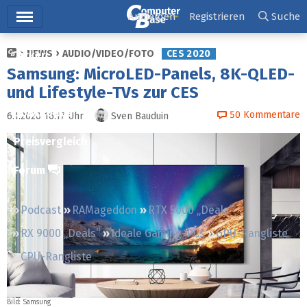
Hauptmenü
Anmelden
Registrieren
Suche
NEWS
AUDIO/VIDEO/FOTO
CES 2020
Ticker
Samsung: MicroLED-Panels, 8K-QLED-
Tests
und Lifestyle-TVs zur CES
Downloads
50
Kommentare
6.1.2020 16:17
Uhr
Sven Bauduin
Preisvergleich
Forum
Podcast
RAMageddon
RTX 5000 „Deals“
RX 9000 „Deals“
Ideale Gaming-PCs
GPU-Rangliste
CPU-Rangliste
Bild: Samsung