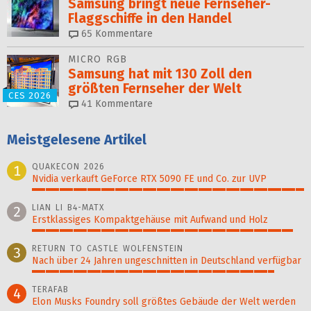
Samsung bringt neue Fernseher-
Flaggschiffe in den Handel
65
Kommentare
MICRO RGB
Samsung hat mit 130 Zoll den
größten Fernseher der Welt
CES 2026
41
Kommentare
Meistgelesene Artikel
QUAKECON 2026
1
Nvidia verkauft GeForce RTX 5090 FE und Co. zur UVP
100%
LIAN LI B4-MATX
2
Erstklassiges Kompaktgehäuse mit Aufwand und Holz
96%
RETURN TO CASTLE WOLFENSTEIN
3
Nach über 24 Jahren ungeschnitten in Deutschland verfügbar
89%
TERAFAB
4
Elon Musks Foundry soll größ­tes Gebäude der Welt werden