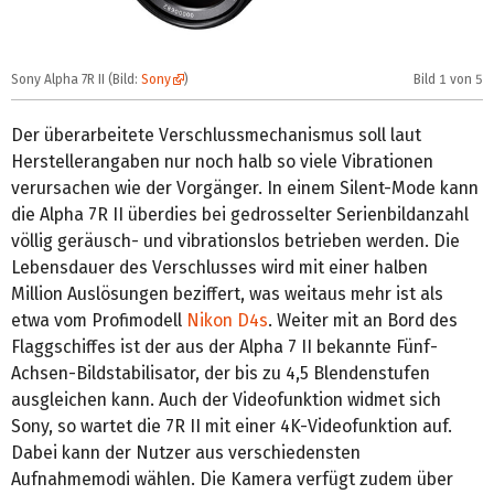
Sony Alpha 7R II (Bild:
Sony
)
Bild
1
von 5
S
Der überarbeitete Verschlussmechanismus soll laut
Herstellerangaben nur noch halb so viele Vibrationen
verursachen wie der Vorgänger. In einem Silent-Mode kann
die Alpha 7R II überdies bei gedrosselter Serienbildanzahl
völlig geräusch- und vibrationslos betrieben werden. Die
Lebensdauer des Verschlusses wird mit einer halben
Million Auslösungen beziffert, was weitaus mehr ist als
etwa vom Profimodell
Nikon D4s
. Weiter mit an Bord des
Flaggschiffes ist der aus der Alpha 7 II bekannte Fünf-
Achsen-Bildstabilisator, der bis zu 4,5 Blendenstufen
ausgleichen kann. Auch der Videofunktion widmet sich
Sony, so wartet die 7R II mit einer 4K-Videofunktion auf.
Dabei kann der Nutzer aus verschiedensten
Aufnahmemodi wählen. Die Kamera verfügt zudem über