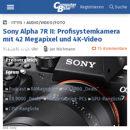
Hauptmenü
Anmelden
Registrieren
Suche
NEWS
AUDIO/VIDEO/FOTO
Ticker
Sony Alpha 7R II: Profisystemkamera
Tests
mit 42 Megapixel und 4K-Video
Downloads
75
Kommentare
11.6.2015 17:09
Uhr
Jan Wichmann
Preisvergleich
Forum
Podcast
RAMageddon
RTX 5000 „Deals“
RX 9000 „Deals“
Ideale Gaming-PCs
GPU-Rangliste
CPU-Rangliste
Bild:
Sony