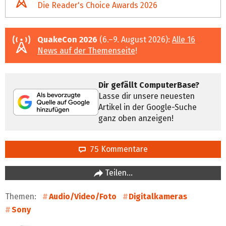
Die Reader's Choice Awards 2026
QuakeCon 2026
(6.–9. August 2026):
Alle 16
News auf der Themenseite
!
Dir gefällt ComputerBase?
Lasse dir unsere neuesten
Artikel in der Google-Suche
ganz oben anzeigen!
75 Kommentare
Teilen…
Themen:
Audio/Video/Foto
Digitalkameras
Sony