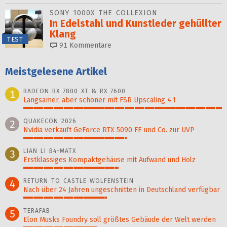
SONY 1000X THE COLLEXION
In Edelstahl und Kunstleder gehüllter
Klang
TEST
91
Kommentare
Meistgelesene Artikel
RADEON RX 7800 XT & RX 7600
1
Langsamer, aber schöner mit FSR Upscaling 4.1
100%
QUAKECON 2026
2
Nvidia verkauft GeForce RTX 5090 FE und Co. zur UVP
52%
LIAN LI B4-MATX
3
Erstklassiges Kompaktgehäuse mit Aufwand und Holz
48%
RETURN TO CASTLE WOLFENSTEIN
4
Nach über 24 Jahren ungeschnitten in Deutschland verfügbar
42%
TERAFAB
5
Elon Musks Foundry soll größ­tes Gebäude der Welt werden