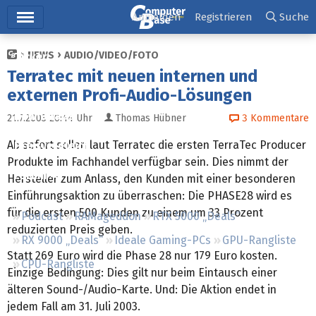
Hauptmenü
Anmelden
Registrieren
Suche
NEWS
AUDIO/VIDEO/FOTO
Ticker
Terratec mit neuen internen und
Tests
externen Profi-Audio-Lösungen
Downloads
21.7.2003 20:44
Uhr
Thomas Hübner
3
Kommentare
Ab sofort sollen laut Terratec die ersten TerraTec Producer
Preisvergleich
Produkte im Fachhandel verfügbar sein. Dies nimmt der
Forum
Hersteller zum Anlass, den Kunden mit einer besonderen
Einführungsaktion zu überraschen: Die PHASE28 wird es
für die ersten 500 Kunden zu einem um 33 Prozent
Podcast
RAMageddon
RTX 5000 „Deals“
reduzierten Preis geben.
RX 9000 „Deals“
Ideale Gaming-PCs
GPU-Rangliste
Statt 269 Euro wird die Phase 28 nur 179 Euro kosten.
CPU-Rangliste
Einzige Bedingung: Dies gilt nur beim Eintausch einer
älteren Sound-/Audio-Karte. Und: Die Aktion endet in
jedem Fall am 31. Juli 2003.