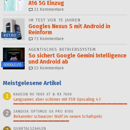
A16 5G Einzug
21
Kommentare
IM TEST VOR 15 JAHREN
Googles Nexus S mit Android in
Reinform
RETRO
73
Kommentare
AGENTISCHES BETRIEBSSYSTEM
So sichert Google Gemini Intelligence
und Android ab
GOOGLE I/O
53
Kommentare
Meistgelesene Artikel
RADEON RX 7800 XT & RX 7600
1
Langsamer, aber schöner mit FSR Upscaling 4.1
100%
SANDISK OPTIMUS GX PRO 8100
2
Bekannter schwarzer Wolf im neuen Schafspelz
49%
QUARTALSZAHLEN