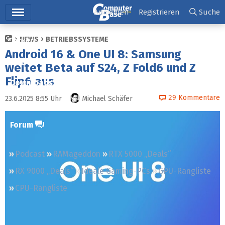
Hauptmenü
Anmelden
Registrieren
Suche
NEWS
BETRIEBSSYSTEME
Ticker
Android 16 & One UI 8: Samsung
Tests
weitet Beta auf S24, Z Fold6 und Z
Flip6 aus
Downloads
29
Kommentare
23.6.2025 8:55
Uhr
Michael Schäfer
Preisvergleich
Forum
Podcast
RAMageddon
RTX 5000 „Deals“
RX 9000 „Deals“
Ideale Gaming-PCs
GPU-Rangliste
CPU-Rangliste