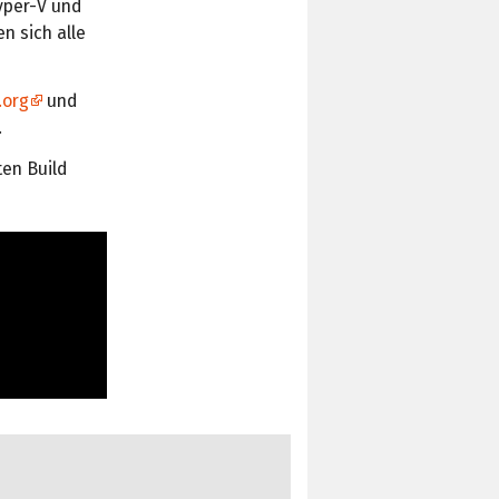
yper-V und
en sich alle
.org
und
.
ten Build