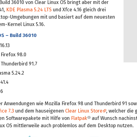
uild 36010 von Clear Linux OS bringt aber mit der
41,
KDE Plasma 5.24 LTS
und Xfce 4.16 gleich drei
ktop-Umgebungen mit und basiert auf dem neuesten
m-Kernel Linux 5.16.
OS – Build 36010
16.13
 Firefox 98.0
 Thunderbird 91.7
asma 5.24.2
41.4
16
er Anwendungen wie Mozilla Firefox 98 und Thunderbird 91 sowi
ice 7.3
und dem hauseigenen
Clear Linux Store
, welcher die 
ten Softwarepakete mit Hilfe von
Flatpak
auf Wunsch nachinsta
inux OS mittlerweile auch problemlos auf dem Desktop nutzen.