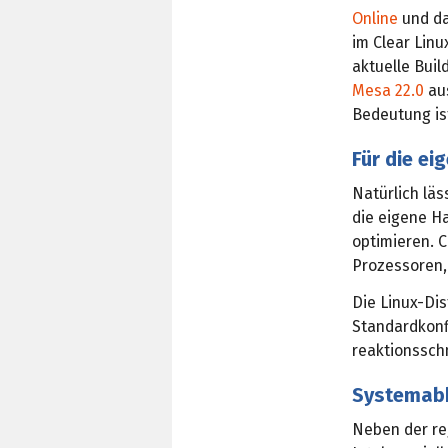
Online
und da
im Clear Linu
aktuelle Buil
Mesa 22.0
aus
Bedeutung is
Für die ei
Natürlich läs
die eigene H
optimieren. C
Prozessoren,
Die Linux-Dis
Standardkonfi
reaktionsschn
Systemabb
Neben der r