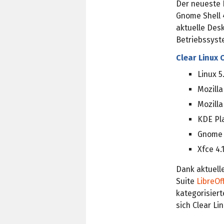
Der neueste B
Gnome Shell 
aktuelle Des
Betriebssyste
Clear Linux 
Linux 5.
Mozilla
Mozilla
KDE Pl
Gnome 
Xfce 4.
Dank aktuell
Suite
LibreOff
kategorisier
sich Clear L