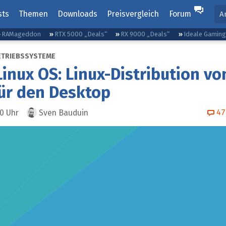
sts
Themen
Downloads
Preisvergleich
Forum
A
RAMageddon
RTX 5000 „Deals“
RX 9000 „Deals“
Ideale Gamin
ETRIEBSSYSTEME
Linux OS: Linux-Distribution vo
ür den Desktop
47
20
Uhr
Sven Bauduin