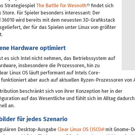
s Strategiespiel
The Battle for Wesnoth
findet sich
x Store. Für Spieler besonders interessant: Der
d 36010 wird bereits mit dem neuesten 3D-Grafikstack
geliefert, der für das Spielen unter Linux von größter
t.
gene Hardware optimiert
st es sich Intel nicht nehmen, das Betriebssystem auf
ardware, insbesondere die Prozessoren, hin zu
lear Linux OS läuft performant auf Intels Core-
 funktioniert aber auch auf aktuellen Ryzen-Prozessoren von
tribution beschränkt sich von ihrer Konzeption her in der
guration auf das Wesentliche und fühlt sich im Alltag dadurch
ell an.
ilder für jedes Szenario
egulären Desktop-Ausgabe
Clear Linux OS (ISO)
mit Gnome-De