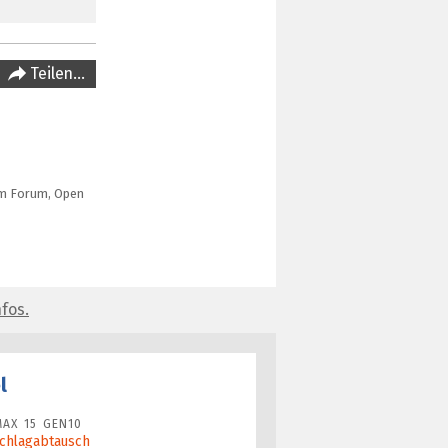
Teilen…
em Forum, Open
fos.
l
AX 15 GEN10
Schlagabtausch