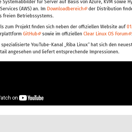
le Systemabbilder für Server auf Basis von Azure, KVM sowie H
ervices (AWS) an. Im
Downloadbereich
der Distribution find
s freien Betriebssystems.
s zum Projekt finden sich neben der offiziellen Website auf
01
erplattform
GitHub
sowie im offiziellen
Clear Linux OS Forum
 spezialisierte YouTube-Kanal „Riba Linux“ hat sich den neues
etail angesehen und liefert entsprechende Impressionen.