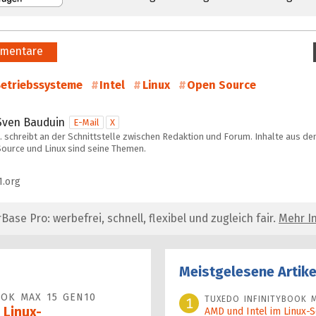
mentare
etriebssysteme
Intel
Linux
Open Source
Sven Bauduin
E-Mail
X
… schreibt an der Schnittstelle zwischen Redaktion und Forum. Inhalte aus d
Source und Linux sind seine Themen.
1.org
se Pro: werbefrei, schnell, flexibel und zugleich fair.
Mehr In
Meistgelesene Artike
OOK MAX 15 GEN10
TUXEDO INFINITYBOOK M
1
 Linux-
AMD und Intel im Linux-