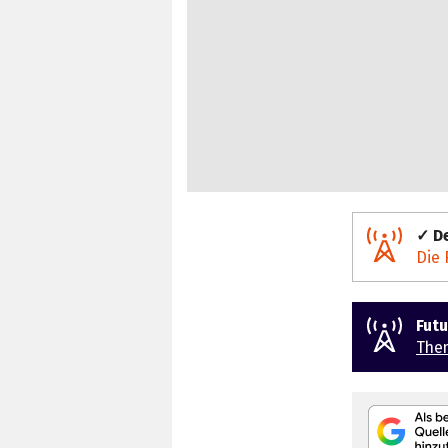
✓ De
Die 
Fut
The