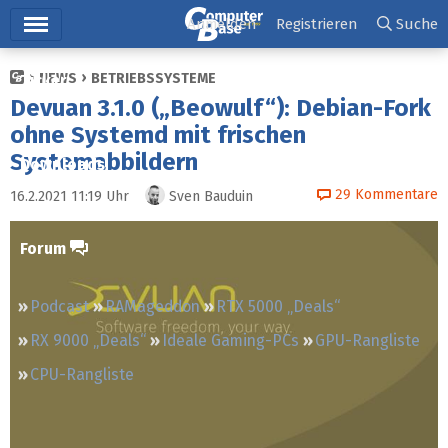
Hauptmenü
Anmelden
Registrieren
Suche
NEWS
BETRIEBSSYSTEME
Ticker
Devuan 3.1.0 („Beowulf“): Debian-Fork
Tests
ohne Systemd mit frischen
Systemabbildern
Downloads
29
Kommentare
16.2.2021 11:19
Uhr
Sven Bauduin
Preisvergleich
Forum
Podcast
RAMageddon
RTX 5000 „Deals“
RX 9000 „Deals“
Ideale Gaming-PCs
GPU-Rangliste
CPU-Rangliste