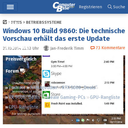
Hauptmenü
Anmelden
Registrieren
Suche
NEWS
BETRIEBSSYSTEME
Ticker
Windows 10 Build 9860: Die technische
Tests
Vorschau erhält das erste Update
Downloads
73
Kommentare
21.10.2014 22:10
Uhr
Jan-Frederik Timm
Preisvergleich
Forum
Podcast
RAMageddon
RTX 5000 „Deals“
RX 9000 „Deals“
Ideale Gaming-PCs
GPU-Rangliste
CPU-Rangliste