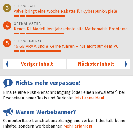
46%
STEAM SALE
3
Valve bringt eine Woche Rabatte für Cyberpunk-Spiele
44%
OPENAI ASTRA
4
Neues KI-Modell löst Jahr­zehn­te alte Ma­thematik-Pro­ble­me
43%
STEAM-UMFRAGE
5
16 GB VRAM und 8 Kerne führen – nur nicht auf dem PC
41%
Voriger Inhalt
Nächster Inhalt
Nichts mehr verpassen!
Erhalte eine Push-Benachrichtigung (oder einen Newsletter) bei
Erscheinen neuer Tests und Berichte:
Jetzt anmelden!
Warum Werbebanner?
ComputerBase berichtet unabhängig und verkauft deshalb keine
Inhalte, sondern Werbebanner.
Mehr erfahren!