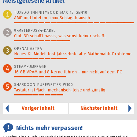
Meistgelesene Artikel
TUXEDO INFINITYBOOK MAX 15 GEN10
1
AMD und Intel im Linux-Schlagabtausch
100%
9-METER-USB4-KABEL
2
Club 3D schafft passiv, was sonst keiner schafft
47%
OPENAI ASTRA
3
Neues KI-Modell löst Jahr­zehn­te alte Ma­thematik-Pro­ble­me
44%
STEAM-UMFRAGE
4
16 GB VRAM und 8 Kerne führen – nur nicht auf dem PC
43%
SHARKOON PUREWRITER W100
5
Tastatur ist flach, mechanisch, leise und günstig
41%
Voriger Inhalt
Nächster Inhalt
Nichts mehr verpassen!