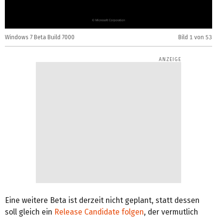
Windows 7 Beta Build 7000
Bild
1
von 53
W
Eine weitere Beta ist derzeit nicht geplant, statt dessen
soll gleich ein
Release Candidate folgen
, der vermutlich