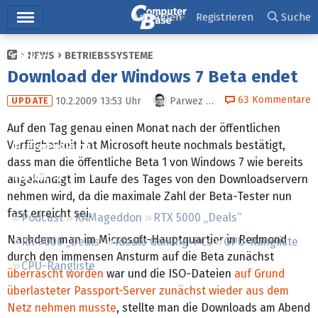
Hauptmenü
Anmelden
Registrieren
Suche
NEWS
BETRIEBSSYSTEME
Ticker
Download der Windows 7 Beta endet
Tests
63
Kommentare
10.2.2009 13:53
Uhr
Parwez Farsan
UPDATE
Downloads
Auf den Tag genau einen Monat nach der öffentlichen
Verfügbarkeit hat Microsoft heute nochmals bestätigt,
Preisvergleich
dass man die öffentliche Beta 1 von Windows 7 wie bereits
Forum
angekündigt im Laufe des Tages von den Downloadservern
nehmen wird, da die maximale Zahl der Beta-Tester nun
fast erreicht sei.
Podcast
RAMageddon
RTX 5000 „Deals“
Nachdem man im Microsoft-Hauptquartier in Redmond
RX 9000 „Deals“
Ideale Gaming-PCs
GPU-Rangliste
durch den immensen Ansturm auf die Beta zunächst
CPU-Rangliste
überrascht worden
war und die ISO-Dateien
auf Grund
überlasteter Passport-Server zunächst wieder aus dem
Netz nehmen musste
, stellte man die Downloads am Abend