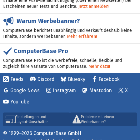
Erhalte eine Push-Benachrichtigung (oder einen Newsletter) bei
Erscheinen neuer Tests und Berichte:
Jetzt anmelden!
Warum Werbebanner?
ComputerBase berichtet unabhängig und verkauft deshalb keine
Inhalte, sondern Werbebanner.
Mehr erfahren!
ComputerBase Pro
ComputerBase Pro ist die werbefreie, schnelle, flexible und
zugleich faire Variante von ComputerBase.
Mehr dazu!
Feeds
Discord
Bluesky
Facebook
Google News
Instagram
Mastodon
X
YouTube
Einstellungen und
Probleme mit einem
Layout-Umschalter
Werbebanner?
© 1999–2026 ComputerBase GmbH