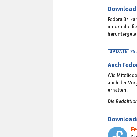
Download
Fedora 34 kan
unterhalb di
heruntergela
25
UPDATE
Auch Fedor
Wie Mitglied
auch der Vo
erhalten.
Die Redaktio
Download
F