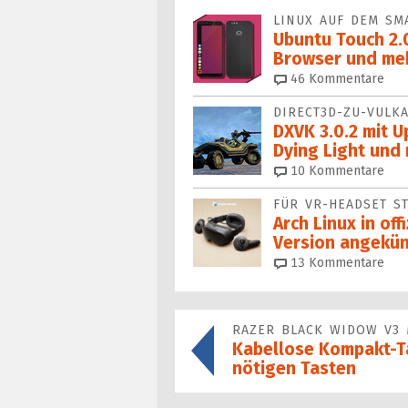
LINUX AUF DEM SM
Ubuntu Touch 2.0
Browser und me
46
Kommentare
DIRECT3D-ZU-VULK
DXVK 3.0.2 mit U
Dying Light und
10
Kommentare
FÜR VR-HEADSET S
Arch Linux in off
Version angekün
13
Kommentare
RAZER BLACK WIDOW V3 
Kabellose Kompakt-Ta
nötigen Tasten