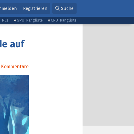
nmelden
Registrieren
Suche
g-PCs
GPU-Rangliste
CPU-Rangliste
de auf
Kommentare