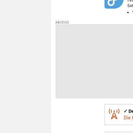
Fe
So
✓ De
Die 