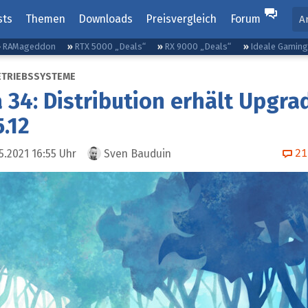
sts
Themen
Downloads
Preisvergleich
Forum
A
RAMageddon
RTX 5000 „Deals“
RX 9000 „Deals“
Ideale Gamin
ETRIEBSSYSTEME
 34: Distribution erhält Upgra
5.12
21
5.2021 16:55
Uhr
Sven Bauduin