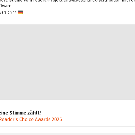
dora ist eine vom Fedora-Projekt entwickelte Linux-Distribution mit Fok
ftware.
Version 44
D
eu
tsc
h
ine Stimme zählt!
Reader's Choice Awards 2026