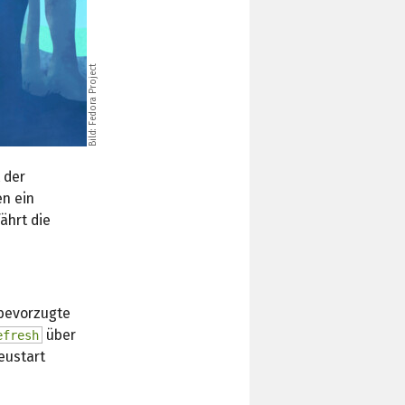
Bild: Fedora Project
 der
n ein
ährt die
 bevorzugte
über
efresh
eustart