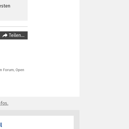
esten
Teilen…
em Forum, Open
fos.
l