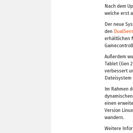
Nach dem Upgr
welche erst a
Der neue Sys
den
DualSen
erhältlichen
Gamecontrol
Außerdem wur
Tablet (Gen 2
verbessert u
Dateisystem 
Im Rahmen de
dynamischen
einen erweit
Version Linux
wandern.
Weitere Infor