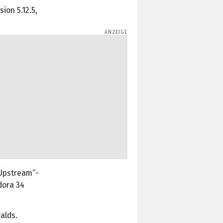
ion 5.12.5,
„Upstream“-
edora 34
alds.