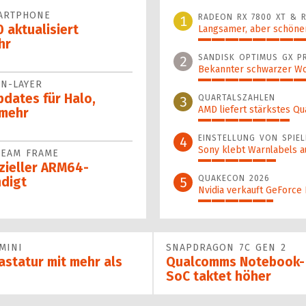
ARTPHONE
RADEON RX 7800 XT & R
1
 aktualisiert
Langsamer, aber schöner
hr
100%
SANDISK OPTIMUS GX P
2
Bekannter schwarzer Wo
AN-LAYER
46%
pdates für Halo,
QUARTALSZAHLEN
3
AMD liefert stärkstes Qu
 mehr
34%
EINSTELLUNG VON SPIEL
4
Sony klebt Warnlabels a
TEAM FRAME
29%
izieller ARM64-
QUAKECON 2026
5
digt
Nvidia verkauft GeForce
28%
MINI
SNAPDRAGON 7C GEN 2
statur mit mehr als
Qualcomms Notebook-
SoC taktet höher