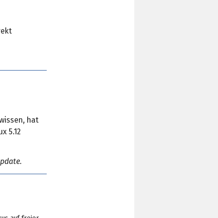
rekt
wissen, hat
x 5.12
Update.