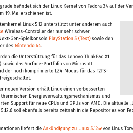
ade befindet sich der Linux Kernel von Fedora 34 auf der Vers
m 19. Mai erschienen ist.
temkernel Linux 5.12 unterstützt unter anderem auch
se
Wireless-Controller der nur sehr schwer
 Next-Gen-Spielkonsole
PlayStation 5 (Test)
sowie den
ler des
Nintendo 64
.
den die Unterstützung für das Lenovo ThinkPad X1
) sowie das Surface-Portfolio von Microsoft
nd der hoch komprimierte LZ4-Modus für das F2FS-
freigeschaltet.
r neuen Version erhält Linux einen verbesserten
 thermischen Energieverwaltungsmechanismus und
erten Support für neue CPUs und GPUs von AMD. Die aktuelle 
 5.12.6 soll ebenfalls bereits zeitnah in die Repositories von F
mationen liefert die
Ankündigung zu Linux 5.12
von Linus Torv