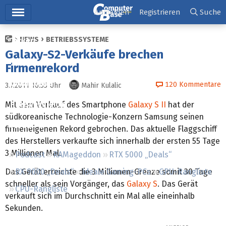
Hauptmenü
Anmelden
Registrieren
Suche
NEWS
BETRIEBSSYSTEME
Ticker
Galaxy-S2-Verkäufe brechen
Tests
Firmenrekord
Downloads
120
Kommentare
3.7.2011 16:55
Uhr
Mahir Kulalic
Preisvergleich
Mit dem Verkauf des Smartphone
Galaxy S II
hat der
südkoreanische Technologie-Konzern Samsung seinen
Forum
firmeneigenen Rekord gebrochen. Das aktuelle Flaggschiff
des Herstellers verkaufte sich innerhalb der ersten 55 Tage
3 Millionen Mal.
Podcast
RAMageddon
RTX 5000 „Deals“
Das Gerät erreichte die 3 Millionen-Grenze somit 30 Tage
RX 9000 „Deals“
Ideale Gaming-PCs
GPU-Rangliste
schneller als sein Vorgänger, das
Galaxy S
. Das Gerät
CPU-Rangliste
verkauft sich im Durchschnitt ein Mal alle eineinhalb
Sekunden.