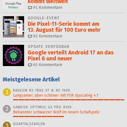
kommt weltweit
91
Kommentare
GOOGLE-EVENT
Die Pixel-11-Serie kommt am
13. August für 100 Euro mehr
92
Kommentare
UPDATE VERFÜGBAR
Google verteilt Android 17 an das
Pixel 6 und neuer
65
Kommentare
Meistgelesene Artikel
RADEON RX 7800 XT & RX 7600
1
Langsamer, aber schöner mit FSR Upscaling 4.1
100%
SANDISK OPTIMUS GX PRO 8100
2
Bekannter schwarzer Wolf im neuen Schafspelz
46%
QUARTALSZAHLEN
3