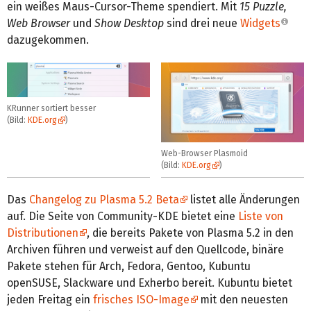
ein weißes Maus-Cursor-Theme spendiert. Mit
15 Puzzle,
Web Browser
und
Show Desktop
sind drei neue
Widgets
dazugekommen.
KRunner sortiert besser
(Bild:
KDE.org
)
Web-Browser Plasmoid
(Bild:
KDE.org
)
Das
Changelog zu Plasma 5.2 Beta
listet alle Änderungen
auf. Die Seite von Community-KDE bietet eine
Liste von
Distributionen
, die bereits Pakete von Plasma 5.2 in den
Archiven führen und verweist auf den Quellcode, binäre
Pakete stehen für Arch, Fedora, Gentoo, Kubuntu
openSUSE, Slackware und Exherbo bereit. Kubuntu bietet
jeden Freitag ein
frisches ISO-Image
mit den neuesten