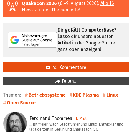
QuakeCon 2026
(6.–9. August 2026):
Alle 16
News auf der Themenseite
!
Dir gefällt ComputerBase?
Lasse dir unsere neuesten
Artikel in der Google-Suche
ganz oben anzeigen!
45 Kommentare
Teilen…
Themen:
Betriebssysteme
KDE Plasma
Linux
Open Source
Ferdinand Thommes
E-Mail
… ist freier Autor, Stadtführer und Linux-Entwickler und
lebt derzeit in Berlin und Charleston, SC.