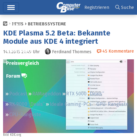
Hauptmenü
Anmelden
Registrieren
Suche
NEWS
BETRIEBSSYSTEME
Ticker
KDE Plasma 5.2 Beta: Bekannte
Tests
Module aus KDE 4 integriert
Downloads
45
Kommentare
14.1.2015 21:49
Uhr
Ferdinand Thommes
Preisvergleich
Forum
Podcast
RAMageddon
RTX 5000 „Deals“
RX 9000 „Deals“
Ideale Gaming-PCs
GPU-Rangliste
CPU-Rangliste
Bild:
KDE.org