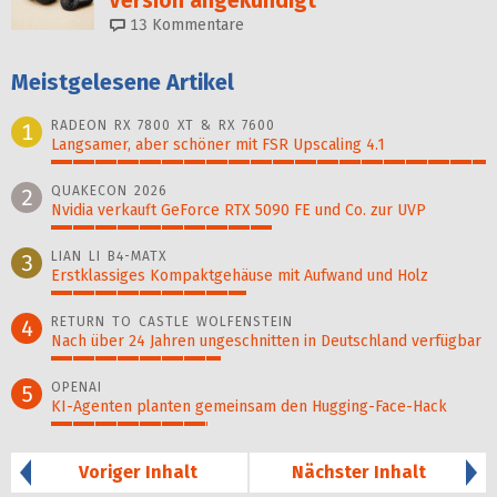
Version angekündigt
13
Kommentare
Meistgelesene Artikel
RADEON RX 7800 XT & RX 7600
1
Langsamer, aber schöner mit FSR Upscaling 4.1
100%
QUAKECON 2026
2
Nvidia verkauft GeForce RTX 5090 FE und Co. zur UVP
51%
LIAN LI B4-MATX
3
Erstklassiges Kompaktgehäuse mit Aufwand und Holz
45%
RETURN TO CASTLE WOLFENSTEIN
4
Nach über 24 Jahren ungeschnitten in Deutschland verfügbar
39%
OPENAI
5
KI-Agenten planten gemein­sam den Hugging-Face-Hack
36%
Voriger Inhalt
Nächster Inhalt