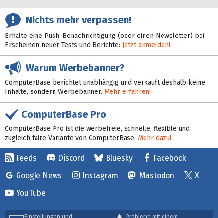
Nichts mehr verpassen!
Erhalte eine Push-Benachrichtigung (oder einen Newsletter) bei
Erscheinen neuer Tests und Berichte:
Jetzt anmelden!
Warum Werbebanner?
ComputerBase berichtet unabhängig und verkauft deshalb keine
Inhalte, sondern Werbebanner.
Mehr erfahren!
ComputerBase Pro
ComputerBase Pro ist die werbefreie, schnelle, flexible und
zugleich faire Variante von ComputerBase.
Mehr dazu!
Feeds
Discord
Bluesky
Facebook
Google News
Instagram
Mastodon
X
YouTube
Einstellungen und
Probleme mit einem