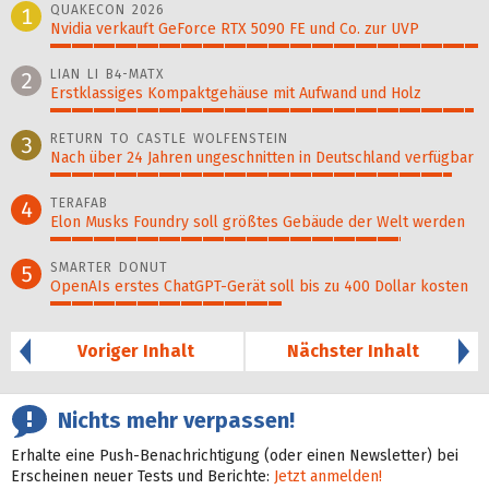
QUAKECON 2026
1
Nvidia verkauft GeForce RTX 5090 FE und Co. zur UVP
100%
LIAN LI B4-MATX
2
Erstklassiges Kompaktgehäuse mit Aufwand und Holz
99%
RETURN TO CASTLE WOLFENSTEIN
3
Nach über 24 Jahren ungeschnitten in Deutschland verfügbar
94%
TERAFAB
4
Elon Musks Foundry soll größ­tes Gebäude der Welt werden
82%
SMARTER DONUT
5
OpenAIs erstes ChatGPT-Gerät soll bis zu 400 Dollar kosten
54%
Voriger Inhalt
Nächster Inhalt
Nichts mehr verpassen!
Erhalte eine Push-Benachrichtigung (oder einen Newsletter) bei
Erscheinen neuer Tests und Berichte:
Jetzt anmelden!