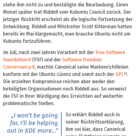
stehe ihm nicht zu und bestätigte die Beurlaubung. Einen
Monat später trat Riddell vom Kubuntu Council zurück. Der
jetziger Rücktritt erscheint als die logische Fortsetzung der
Entwicklung. Riddell und Mitstreiter Scott Kitterman hatten
bereits im Mai klargemacht, man brauche Ubuntu nicht um
Kubuntu fortzuführen.
Im Juli, nach zwei Jahren Vorarbeit mit der
Free Software
Foundation
(FSF) und der
Software Freedom
Conservancy
, machte Canonical seine Markenrichtlinien
konform mit der Ubuntu-Lizenz und somit auch der
GPL
.
Die erzielten Kompromisse reichen aber weder den
beteiligten Organisationen noch Riddell aus. So verweist
die FSF in ihrer Würdigung des Erreichten auf weiterhin
problematische Stellen.
So erklärt Riddell auch in
„I won’t be going
seiner Rücktrittserklärung,
far, I’ll be helping
ihm sei klar, dass Canonical
out in KDE more...“