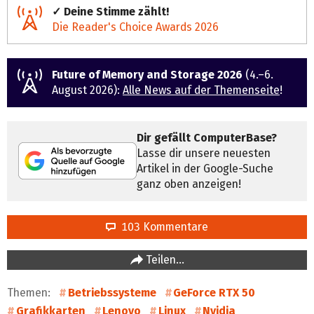
✓ Deine Stimme zählt!
Die Reader's Choice Awards 2026
Future of Memory and Storage 2026
(4.–6.
August 2026):
Alle News auf der Themenseite
!
Dir gefällt ComputerBase?
Lasse dir unsere neuesten
Artikel in der Google-Suche
ganz oben anzeigen!
103 Kommentare
Teilen…
Themen:
Betriebssysteme
GeForce RTX 50
Grafikkarten
Lenovo
Linux
Nvidia