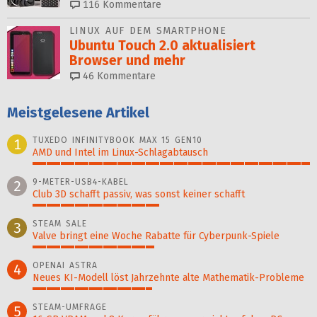
116
Kommentare
LINUX AUF DEM SMARTPHONE
Ubuntu Touch 2.0 aktualisiert
Browser und mehr
46
Kommentare
Meistgelesene Artikel
TUXEDO INFINITYBOOK MAX 15 GEN10
1
AMD und Intel im Linux-Schlagabtausch
100%
9-METER-USB4-KABEL
2
Club 3D schafft passiv, was sonst keiner schafft
46%
STEAM SALE
3
Valve bringt eine Woche Rabatte für Cyberpunk-Spiele
44%
OPENAI ASTRA
4
Neues KI-Modell löst Jahr­zehn­te alte Ma­thematik-Pro­ble­me
43%
STEAM-UMFRAGE
5