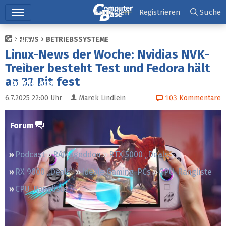
Hauptmenü
Anmelden
Registrieren
Suche
NEWS
BETRIEBSSYSTEME
Ticker
Linux-News der Woche: Nvidias NVK-
Tests
Treiber besteht Test und Fedora hält
an 32 Bit fest
Downloads
6.7.2025 22:00
Uhr
Marek Lindlein
103
Kommentare
Preisvergleich
Forum
Podcast
RAMageddon
RTX 5000 „Deals“
RX 9000 „Deals“
Ideale Gaming-PCs
GPU-Rangliste
CPU-Rangliste