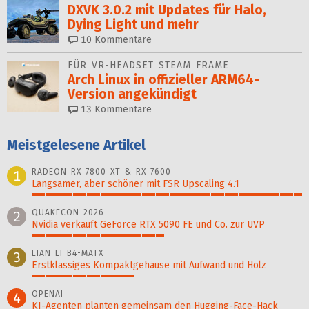
DXVK 3.0.2 mit Updates für Halo,
Dying Light und mehr
10
Kommentare
FÜR VR-HEADSET STEAM FRAME
Arch Linux in offizieller ARM64-
Version angekündigt
13
Kommentare
Meistgelesene Artikel
RADEON RX 7800 XT & RX 7600
1
Langsamer, aber schöner mit FSR Upscaling 4.1
100%
QUAKECON 2026
2
Nvidia verkauft GeForce RTX 5090 FE und Co. zur UVP
49%
LIAN LI B4-MATX
3
Erstklassiges Kompaktgehäuse mit Aufwand und Holz
38%
OPENAI
4
KI-Agenten planten gemein­sam den Hugging-Face-Hack