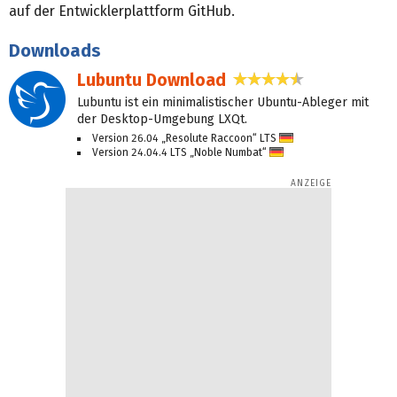
auf der Entwicklerplattform GitHub.
Downloads
Lubuntu Download
4,7 Sterne
Lubuntu ist ein minimalistischer Ubuntu-Ableger mit
der Desktop-Umgebung LXQt.
Version 26.04 „Resolute Raccoon“ LTS
D
Version 24.04.4 LTS „Noble Numbat“
eu
D
eu
tsc
tsc
h
h