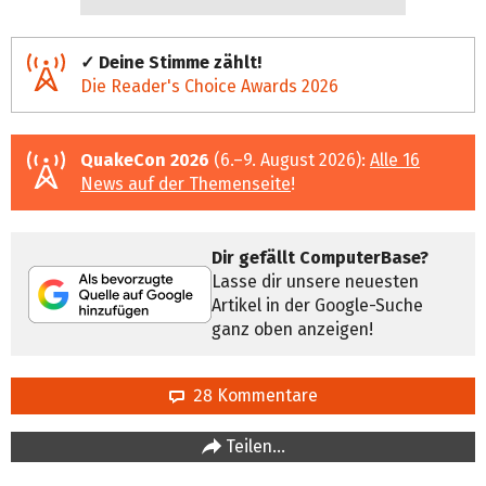
✓ Deine Stimme zählt!
Die Reader's Choice Awards 2026
QuakeCon 2026
(6.–9. August 2026):
Alle 16
News auf der Themenseite
!
Dir gefällt ComputerBase?
Lasse dir unsere neuesten
Artikel in der Google-Suche
ganz oben anzeigen!
28 Kommentare
Teilen…