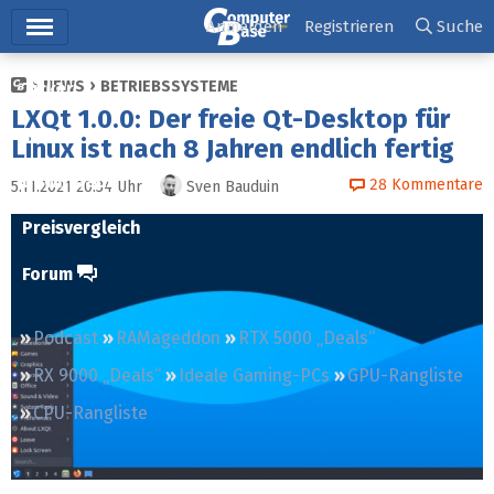
Hauptmenü
Anmelden
Registrieren
Suche
NEWS
BETRIEBSSYSTEME
Ticker
LXQt 1.0.0: Der freie Qt-Desktop für
Tests
Linux ist nach 8 Jahren endlich fertig
Downloads
28
Kommentare
5.11.2021 20:34
Uhr
Sven Bauduin
Preisvergleich
Forum
Podcast
RAMageddon
RTX 5000 „Deals“
RX 9000 „Deals“
Ideale Gaming-PCs
GPU-Rangliste
CPU-Rangliste