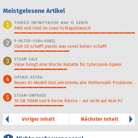
Meistgelesene Artikel
TUXEDO INFINITYBOOK MAX 15 GEN10
1
AMD und Intel im Linux-Schlagabtausch
100%
9-METER-USB4-KABEL
2
Club 3D schafft passiv, was sonst keiner schafft
46%
STEAM SALE
3
Valve bringt eine Woche Rabatte für Cyberpunk-Spiele
44%
OPENAI ASTRA
4
Neues KI-Modell löst Jahr­zehn­te alte Ma­thematik-Pro­ble­me
43%
STEAM-UMFRAGE
5
16 GB VRAM und 8 Kerne führen – nur nicht auf dem PC
41%
Voriger Inhalt
Nächster Inhalt