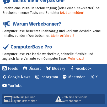
Nichts mehr verpassen!
Erhalte eine Push-Benachrichtigung (oder einen Newsletter) bei
Erscheinen neuer Tests und Berichte:
Jetzt anmelden!
Warum Werbebanner?
ComputerBase berichtet unabhängig und verkauft deshalb keine
Inhalte, sondern Werbebanner.
Mehr erfahren!
ComputerBase Pro
ComputerBase Pro ist die werbefreie, schnelle, flexible und
zugleich faire Variante von ComputerBase.
Mehr dazu!
Feeds
Discord
Bluesky
Facebook
Google News
Instagram
Mastodon
X
YouTube
Einstellungen und
Probleme mit einem
Layout-Umschalter
Werbebanner?