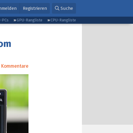
nmelden
Registrieren
Suche
g-PCs
GPU-Rangliste
CPU-Rangliste
vom
Kommentare