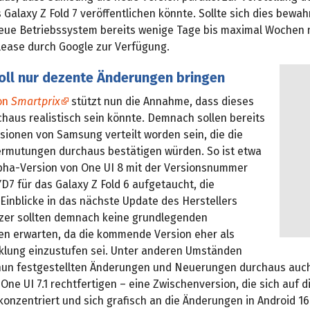
s Galaxy Z Fold 7 veröffentlichen könnte. Sollte sich dies bewah
eue Betriebssystem bereits wenige Tage bis maximal Wochen
elease durch Google zur Verfügung.
oll nur dezente Änderungen bringen
von
Smartprix
stützt nun die Annahme, dass dieses
haus realistisch sein könnte. Demnach sollen bereits
sionen von Samsung verteilt worden sein, die die
ermutungen durchaus bestätigen würden. So ist etwa
lpha-Version von One UI 8 mit der Versionsnummer
7 für das Galaxy Z Fold 6 aufgetaucht, die
Einblicke in das nächste Update des Herstellers
zer sollten demnach keine grundlegenden
n erwarten, da die kommende Version eher als
klung einzustufen sei. Unter anderen Umständen
nun festgestellten Änderungen und Neuerungen durchaus auch
ne UI 7.1 rechtfertigen – eine Zwischenversion, die sich auf d
onzentriert und sich grafisch an die Änderungen in Android 16