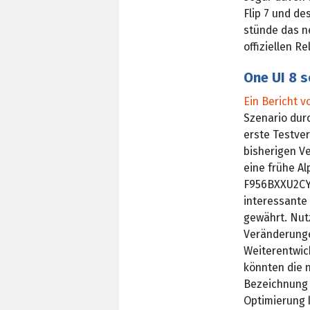
Flip 7 und de
stünde das n
offiziellen R
One UI 8 s
Ein Bericht 
Szenario durc
erste Testver
bisherigen V
eine frühe A
F956BXXU2CYD
interessante 
gewährt. Nut
Veränderunge
Weiterentwic
könnten die 
Bezeichnung O
Optimierung k