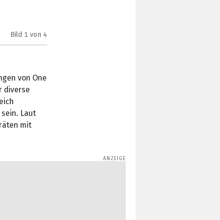
Bild
1
von 4
One UI 8 auf dem Samsung Galaxy Z Fold 6 (Bild:
smart
ungen von One
r diverse
eich
 sein. Laut
eräten mit