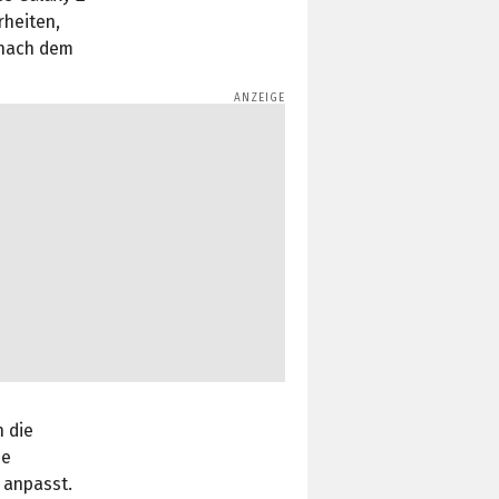
rheiten,
 nach dem
 die
ie
 anpasst.