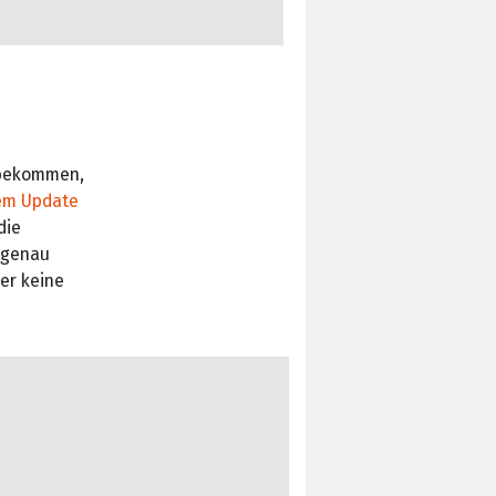
 bekommen,
em Update
die
r genau
er keine