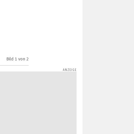
Der Galerie unter One UI 7 (links) und unter One UI 8 (
Bild
1
von 2
(Bild:
smartprix
)