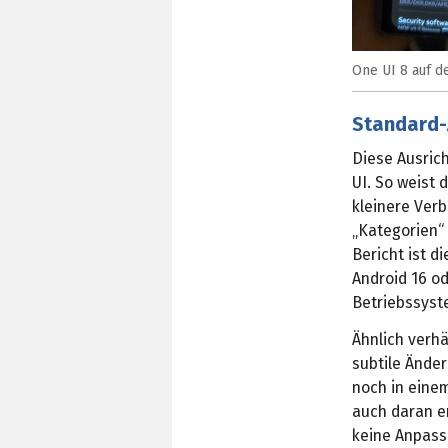
One UI 8 auf d
Standard-
Diese Ausric
UI. So weist
kleinere Ver
„Kategorien“ 
Bericht ist d
Android 16 od
Betriebssyst
Ähnlich verhäl
subtile Ände
noch in einem
auch daran e
keine Anpass