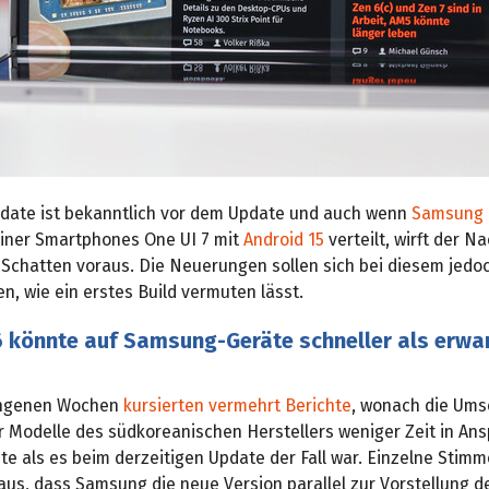
ate ist bekanntlich vor dem Update und auch wenn
Samsung
einer Smartphones One UI 7 mit
Android 15
verteilt, wirft der N
 Schatten voraus. Die Neuerungen sollen sich bei diesem jedoc
n, wie ein erstes Build vermuten lässt.
6 könnte auf Samsung-Geräte schneller als erwa
angenen Wochen
kursierten vermehrt Berichte
, wonach die Ums
r Modelle des südkoreanischen Herstellers weniger Zeit in An
e als es beim derzeitigen Update der Fall war. Einzelne Stim
aus, dass Samsung die neue Version parallel zur Vorstellung d