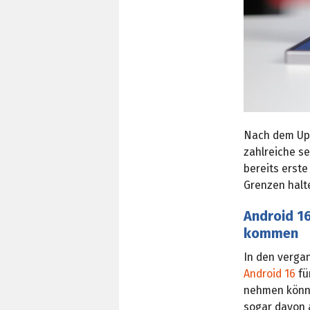
Nach dem Upd
zahlreiche s
bereits erste
Grenzen halte
Android 1
kommen
In den verg
Android 16
fü
nehmen könnt
sogar davon 