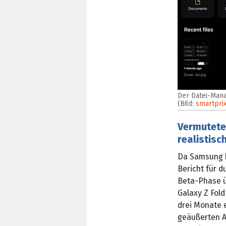
Der Datei-Mana
(Bild:
smartpri
Vermutete
realistisc
Da Samsung be
Bericht für d
Beta-Phase ü
Galaxy Z Fold
drei Monate e
geäußerten A