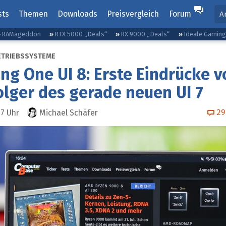
sts
Themen
Downloads
Preisvergleich
Forum
A
RAMageddon
RTX 5000 „Deals“
RX 9000 „Deals“
Ideale Gamin
ETRIEBSSYSTEME
g One UI 8: Erste Eindrücke 
lger des gerade neuen UI 7
29
57
Uhr
Michael Schäfer