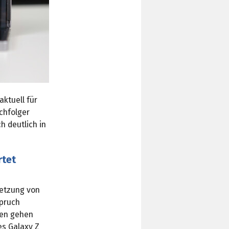
aktuell für
achfolger
h deutlich in
rtet
etzung von
spruch
men gehen
es Galaxy Z